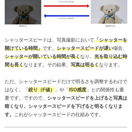
シャッタースピードは、写真撮影において
「シャッターを
開けている時間」
です。
シャッタースピードが遅い
場合、
シャッターが開いている時間が長く
なり、
光を取り込む時
間も長く
なります。その結果、
写真は明るく
なります。
ただ、シャッタースピードだけで明るさを調整するわけで
はなく、「
絞り（
F
値）
」や「
ISO
感度
」との関係性も重
要です。ですので、
シャッタースピードを上げると写真は
暗くなり、シャッタースピードを下げると明るくなりま
す。
これがシャッタースピードの仕組みです。