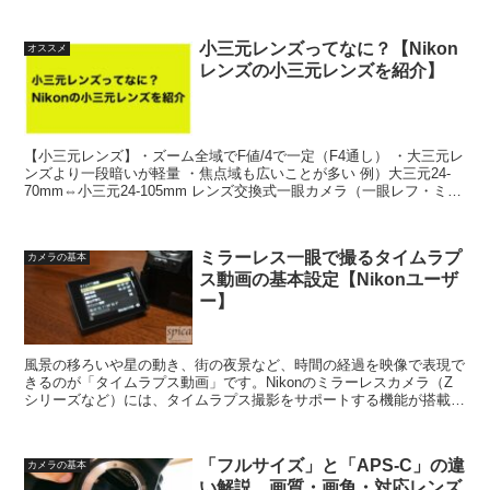
マクロ」「70-200mmF2.8（...
小三元レンズってなに？【Nikon
オススメ
レンズの小三元レンズを紹介】
【小三元レンズ】・ズーム全域でF値/4で一定（F4通し） ・大三元レ
ンズより一段暗いが軽量 ・焦点域も広いことが多い 例）大三元24-
70mm⇔小三元24-105mm レンズ交換式一眼カメラ（一眼レフ・ミラ
ーレス）を用いた撮影において欠かせ...
ミラーレス一眼で撮るタイムラプ
カメラの基本
ス動画の基本設定【Nikonユーザ
ー】
風景の移ろいや星の動き、街の夜景など、時間の経過を映像で表現で
きるのが「タイムラプス動画」です。Nikonのミラーレスカメラ（Z
シリーズなど）には、タイムラプス撮影をサポートする機能が搭載さ
れており、特別な機材がなくても本格的な作品を撮影す...
「フルサイズ」と「APS-C」の違
カメラの基本
い解説。画質・画角・対応レンズ