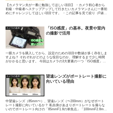
【カメラマン夫が一番に勉強してほしい項目】 ・カメラ初心者から
初級・中級者へステップアップして行きたいカメラマンさんに一番初
めにチャレンジしてほしい項目です。 ・この記事を見て絞り（F値）
の基本を理解したら、カメラの絞り優先オートを使って、...
「ISO感度」の基本。夜景や室内
カメラの基本
の撮影で活用
一眼カメラを購入してから、設定のための項目や数値が多く存在しま
すよね？ それぞれがどのような役目なのか、理解するまで少し時間
がかかると思います。 今回はカメラの3大要素の一つ「ISO感度」に
ついて説明します。ISO感度は一眼カメラの撮影設定...
望遠レンズがポートレート撮影に
カメラの基本
向いている理由
中望遠レンズ（85mm〜）、望遠レンズ（〜200mm）がなぜポート
レート撮影に向いているか？ 私自身があまりポートレートを撮らな
いのでポートレート向けの「85mmF1.8の単焦点」「100mmF2.8mm