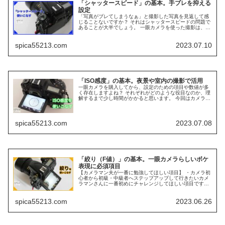
「シャッタースピード」の基本。手ブレを抑える
設定
「写真がブレてしまうなぁ」と撮影した写真を見返して感
じることないですか？ それはシャッタースピードの問題で
あることが大半でしょう。 一眼カメラを使った撮影は、カ
メラの撮影設定が重要になり、シャッタースピードも思い
通りの写真を撮影するために、...
spica55213.com
2023.07.10
「ISO感度」の基本。夜景や室内の撮影で活用
一眼カメラを購入してから、設定のための項目や数値が多
く存在しますよね？ それぞれがどのような役目なのか、理
解するまで少し時間がかかると思います。 今回はカメラの
3大要素の一つ「ISO感度」について説明します。ISO感度
は一眼カメラの撮影設定...
spica55213.com
2023.07.08
「絞り（F値）」の基本。一眼カメラらしいボケ
表現に必須項目
【カメラマン夫が一番に勉強してほしい項目】 ・カメラ初
心者から初級・中級者へステップアップして行きたいカメ
ラマンさんに一番初めにチャレンジしてほしい項目です。
・この記事を見て絞り（F値）の基本を理解したら、カメ
ラの絞り優先オートを使って、...
spica55213.com
2023.06.26