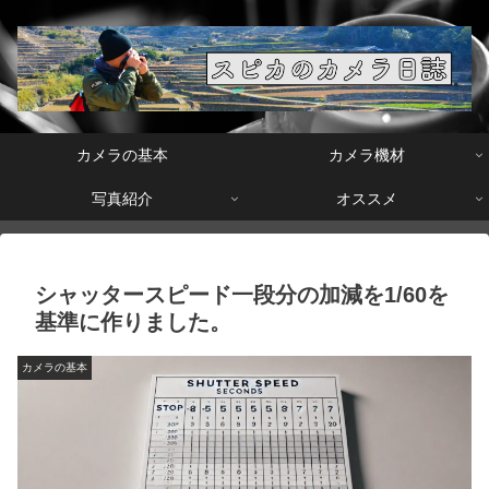
カメラの基本
カメラ機材
写真紹介
オススメ
シャッタースピード一段分の加減を1/60を
基準に作りました。
カメラの基本