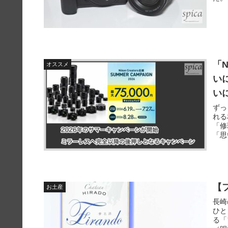
「N
オススメ
い
い
ずっ
れる
「修
「思
【
お土産
長崎
ひと
る「