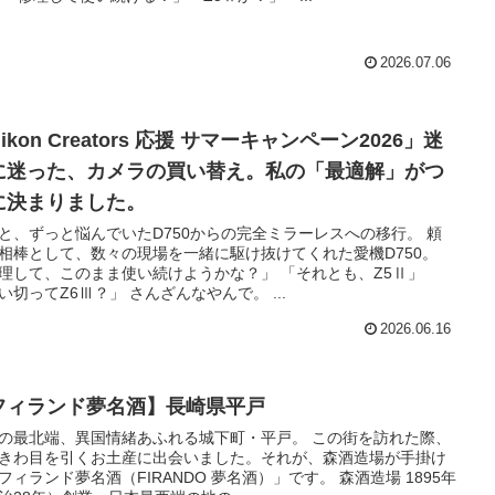
2026.07.06
ikon Creators 応援 サマーキャンペーン2026」迷
に迷った、カメラの買い替え。私の「最適解」がつ
に決まりました。
と、ずっと悩んでいたD750からの完全ミラーレスへの移行。 頼
相棒として、数々の現場を一緒に駆け抜けてくれた愛機D750。
理して、このまま使い続けようかな？」 「それとも、Z5Ⅱ」
い切ってZ6Ⅲ？」 さんざんなやんで。 ...
2026.06.16
フィランド夢名酒】長崎県平戸
の最北端、異国情緒あふれる城下町・平戸。 この街を訪れた際、
きわ目を引くお土産に出会いました。それが、森酒造場が手掛け
フィランド夢名酒（FIRANDO 夢名酒）」です。 森酒造場 1895年