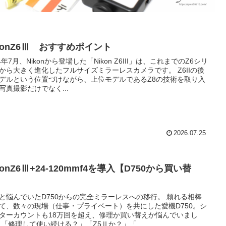
konZ6Ⅲ おすすめポイント
24年7月、Nikonから登場した「Nikon Z6III」は、これまでのZ6シリ
から大きく進化したフルサイズミラーレスカメラです。 Z6IIの後
デルという位置づけながら、上位モデルであるZ8の技術を取り入
写真撮影だけでなく...
2026.07.25
konZ6Ⅲ+24-120mmf4を導入【D750から買い替
】
と悩んでいたD750からの完全ミラーレスへの移行。 頼れる相棒
て、数々の現場（仕事・プライベート）を共にした愛機D750。シ
ターカウントも18万回を超え、修理か買い替えか悩んでいまし
 「修理して使い続ける？」「Z5Ⅱか？」「...