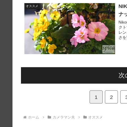
NI
オススメ
ナ
Ni
クト
レン
さを
次
1
2
ホーム
カメラマン夫
オススメ