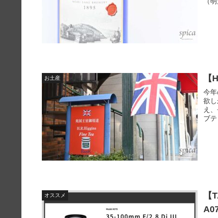
（明
【
お土産
今年
欲し
え、
ブテ
【TA
オススメ
A