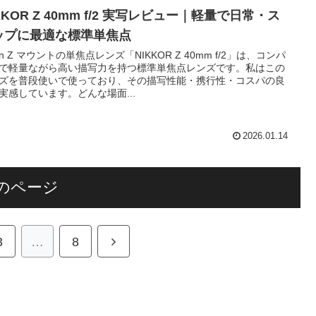
KKOR Z 40mm f/2 実写レビュー｜軽量で日常・ス
ップに最適な標準単焦点
kon Z マウントの単焦点レンズ「NIKKOR Z 40mm f/2」は、コンパ
で軽量ながら高い描写力を持つ標準単焦点レンズです。私はこの
ズを普段使いで使っており、その描写性能・携行性・コスパの良
実感しています。どんな場面...
2026.01.14
のページ
次
3
…
8
へ