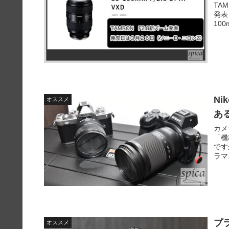
TA
発表
100
Ni
オススメ
あ
カメ
「機
です
ラマ
プラ
オススメ