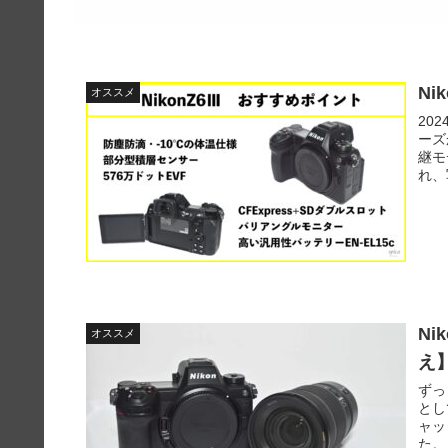
Ni
オススメ
20
ーズ
継モ
れ、
Ni
オススメ
え
ずっ
とし
ャッ
た。