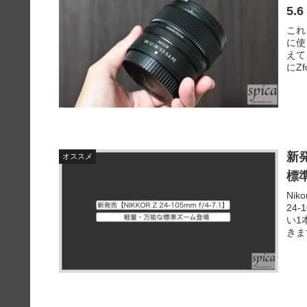
5.
これ
に使
えて
にZ
新発
オススメ
標
Ni
24
い1
きま