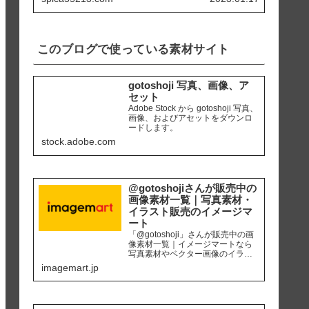
天草市 「ホテルアレグリアガー
デンズ天草」にて使用カメラ ：
iPhone8 編集ソ...
このブログで使っている素材サイト
gotoshoji 写真、画像、ア
セット
Adobe Stock から gotoshoji 写真、
画像、およびアセットをダウンロ
ードします。
stock.adobe.com
@gotoshojiさんが販売中の
画像素材一覧｜写真素材・
イラスト販売のイメージマ
ート
「@gotoshoji」さんが販売中の画
像素材一覧｜イメージマートなら
写真素材やベクター画像のイラス
ト素材など、高品質の画像素材を
imagemart.jp
最安1画像28円（定額プラン）から
購入可能です。個人、商用を問わ
ず安心して何度でも使用できるロ
イヤリティフリー画像を、広報、