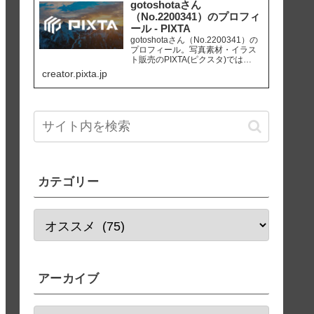
販促、社内資料作り、サイト運営
gotoshotaさん
等にご活用ください。
（No.2200341）のプロフィ
ール - PIXTA
gotoshotaさん（No.2200341）の
プロフィール。写真素材・イラス
ト販売のPIXTA(ピクスタ)では
10,830万点以上の高品質・低価格
creator.pixta.jp
のロイヤリティフリー画像素材が
550円から購入可能です。毎週更新
の無料素材も配布しています。
カテゴリー
アーカイブ