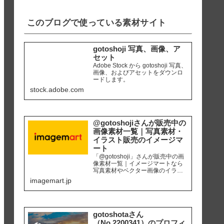
iPhone8 編集ソ...
このブログで使っている素材サイト
gotoshoji 写真、画像、ア
セット
Adobe Stock から gotoshoji 写真、
画像、およびアセットをダウンロ
ードします。
stock.adobe.com
@gotoshojiさんが販売中の
画像素材一覧｜写真素材・
イラスト販売のイメージマ
ート
「@gotoshoji」さんが販売中の画
像素材一覧｜イメージマートなら
写真素材やベクター画像のイラス
ト素材など、高品質の画像素材を
imagemart.jp
最安1画像28円（定額プラン）から
購入可能です。個人、商用を問わ
ず安心して何度でも使用できるロ
イヤリティフリー画像を、広報、
販促、社内資料作り、サイト運営
gotoshotaさん
等にご活用ください。
（No.2200341）のプロフィ