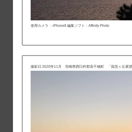
使用カメラ ：iPhone8 編集ソフト：Affinity Photo
撮影日:2020年11月 宮崎県西臼杵郡高千穂町 「国見ヶ丘展