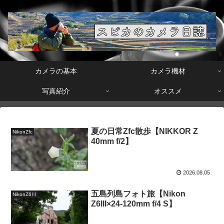
カメラの基本
カメラ機材
写真紹介
オススメ
夏の日常Zfc散歩【NIKKOR Z
NikonZfc
40mm f/2】
2026.08.05
五島列島フォト旅【Nikon
NikonZ6Ⅲ
Z6III×24-120mm f/4 S】