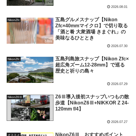
2026.08.01
五島グルメスナップ【Nikon
NikonZfc
Zfc×40mmマイクロ】で切り取る
「酒と肴 大衆酒場 きまぐれ」の
美味なるひととき
2026.07.30
五島列島旅スナップ【Nikon Zfc×
NikonZfc
超広角ズーム12-28mm】で巡る
歴史と祈りの島々
2026.07.29
Z6Ⅲ導入後初スナップいつもの散
NikonZ6Ⅲ
歩道【NikonZ6Ⅲ+NIKKOR Z 24-
120mm f/4】
2026.07.27
NikonZ6Ⅲ おすすめポイント
オススメ