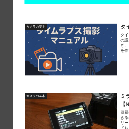
タ
カメラの基本
タイ
の設
ぎ、
を作
ミ
カメラの基本
【N
風景
きる
リー
てお