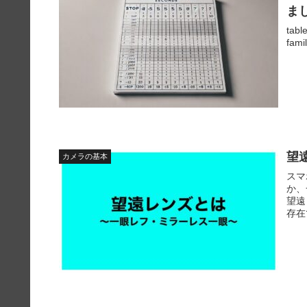
ま
tabl
famil
望
カメラの基本
スマ
か、
望遠
存在