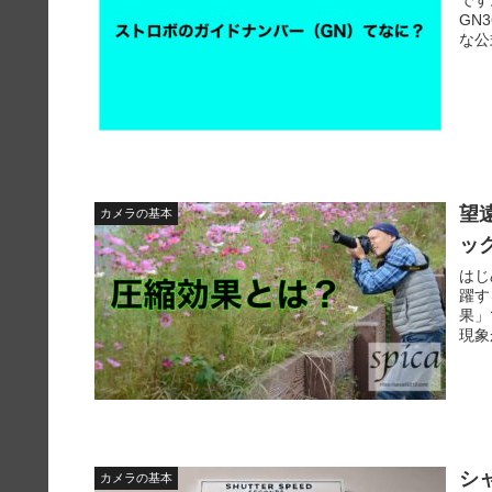
GN
な公
望
カメラの基本
ッ
はじ
躍す
果」
現象
シ
カメラの基本