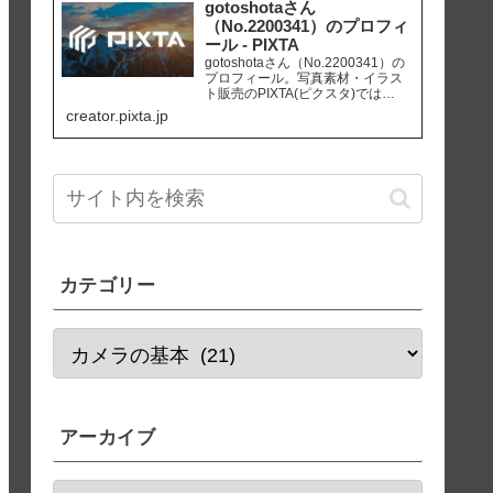
販促、社内資料作り、サイト運営
gotoshotaさん
等にご活用ください。
（No.2200341）のプロフィ
ール - PIXTA
gotoshotaさん（No.2200341）の
プロフィール。写真素材・イラス
ト販売のPIXTA(ピクスタ)では
10,830万点以上の高品質・低価格
creator.pixta.jp
のロイヤリティフリー画像素材が
550円から購入可能です。毎週更新
の無料素材も配布しています。
カテゴリー
アーカイブ