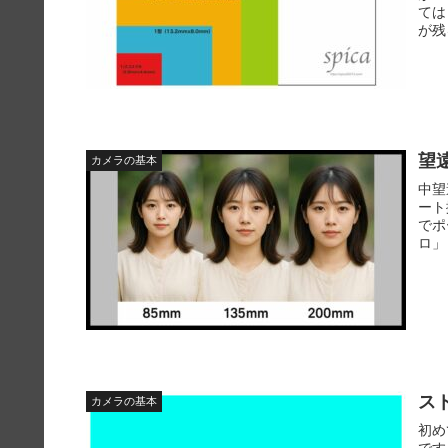
ては
が残
望
カメラの基本
中望
ート
でポ
ロ」「
ス
カメラの基本
初め
です