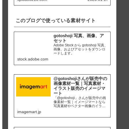
天草市 「ホテルアレグリアガー
デンズ天草」にて使用カメラ ：
iPhone8 編集ソ...
このブログで使っている素材サイト
gotoshoji 写真、画像、ア
セット
Adobe Stock から gotoshoji 写真、
画像、およびアセットをダウンロ
ードします。
stock.adobe.com
@gotoshojiさんが販売中の
画像素材一覧｜写真素材・
イラスト販売のイメージマ
ート
「@gotoshoji」さんが販売中の画
像素材一覧｜イメージマートなら
写真素材やベクター画像のイラス
ト素材など、高品質の画像素材を
imagemart.jp
最安1画像28円（定額プラン）から
購入可能です。個人、商用を問わ
ず安心して何度でも使用できるロ
イヤリティフリー画像を、広報、