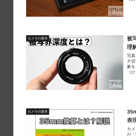
被
カメラの基本
理
写真
大切
象を
（ひ
3
カメラの基本
表
カメ
が「