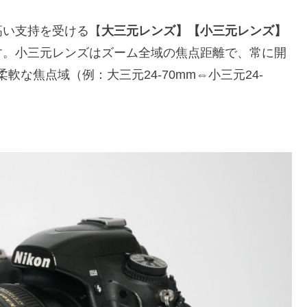
高い支持を受ける【
大三元レンズ】【小三元レンズ】
す。小三元レンズはズーム全域の焦点距離で、常に開
軟な焦点域（例：大三元24-70mm⇔小三元24-