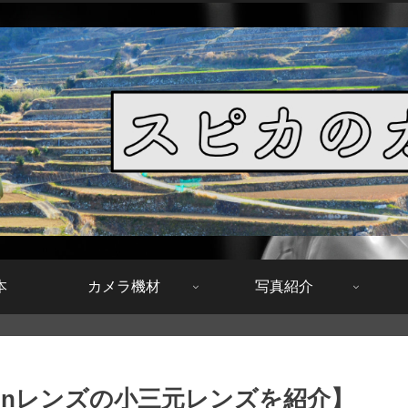
本
カメラ機材
写真紹介
onレンズの小三元レンズを紹介】