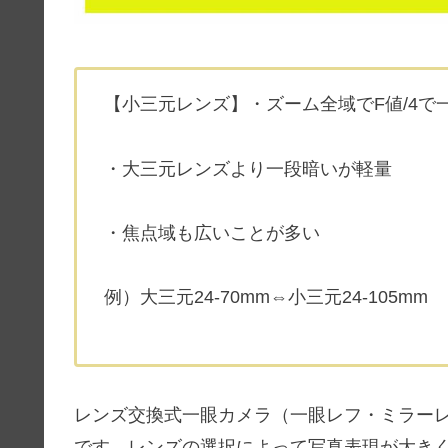
【小三元レンズ】・ズーム全域でF値/4で
・大三元レンズより一段暗いが軽量
・焦点域も広いことが多い
例）大三元24-70mm⇔小三元24-105mm
レンズ交換式一眼カメラ（一眼レフ・ミラー
です。レンズの選択によって写真表現が大き