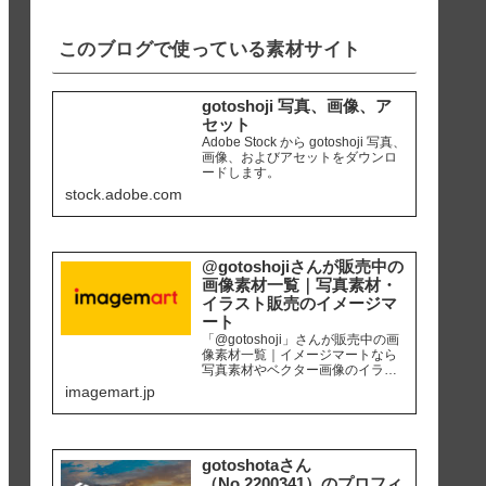
iPhone8 編集ソ...
このブログで使っている素材サイト
gotoshoji 写真、画像、ア
セット
Adobe Stock から gotoshoji 写真、
画像、およびアセットをダウンロ
ードします。
stock.adobe.com
@gotoshojiさんが販売中の
画像素材一覧｜写真素材・
イラスト販売のイメージマ
ート
「@gotoshoji」さんが販売中の画
像素材一覧｜イメージマートなら
写真素材やベクター画像のイラス
ト素材など、高品質の画像素材を
imagemart.jp
最安1画像28円（定額プラン）から
購入可能です。個人、商用を問わ
ず安心して何度でも使用できるロ
イヤリティフリー画像を、広報、
販促、社内資料作り、サイト運営
gotoshotaさん
等にご活用ください。
（No.2200341）のプロフィ