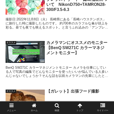
いて NikonD750+TAMRON28-
300/F3.5-6.3
撮影日:2022年11月8日（火） 長崎県にある「長崎ハウステンボス」
に旅行した時に撮影したものです。 約700本のカラフルな傘が頭上を
彩る。昼でも夜でも映えるスポット。と言うふれ込みの「アンブレラ
ストリート」です。 使用カメラ ：D750...
カメラマンにオススメのモニター
オススメ
【BenQ SW271C カラーマネジ
メントモニター】
BenQ SW271C カラーマネジメントモニター カメラを仕事にしてい
る人で写真の編集でどんなモニターを使ったいいか悩んでいる人多い
んじゃないでしょうか？そんな話を以前カメラマンの先輩にしたとこ
ろ業界で人気のモニターを教えていただいたのが...
【ガレット】出張フード撮影
オススメ
メニュー
ホーム
検索
トップ
サイドバー