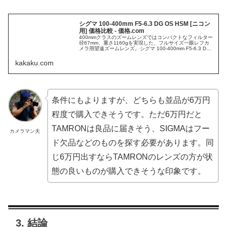
シグマ 100-400mm F5-6.3 DG OS HSM [ニコン
用] 価格比較 - 価格.com
400mmクラスのズームレンズではコンパクトなフィルター
径67mm、重さ1160gを実現した、フルサイズ一眼レフカ
メラ用望遠ズームレンズ。シグマ 100-400mm F5-6.3 DG
OS HSM の最安値を見つけよう！全国各地のお店の価格情
報がリアルタイムにわかるのは価格.comならでは。製品レ
kakaku.com
ビューやクチコミもあ...
条件にもよりますが、どちらも並品が6万円
程度で購入できそうです。ただ6万円だと
TAMRONは良品に届きそう、SIGMAはフー
カメラマン夫
ド欠品などのものを探す必要があります。同
じ6万円出すならTAMRONのレンズの方が状
態の良いものが購入できそうな印象です。
3. 結論