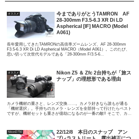
今までありがとうTAMRON AF
オススメ
28-300mm F3.5-6.3 XR Di LD
Aspherical [IF] MACRO (Model
A061)
長年愛用してきたTAMRONの高倍率ズームレンズ、AF 28-300mm
F3.5-6.3 XR Di LD Aspherical MACRO（Model A061）。このたび、
思い切って次世代モデルである「28-300mm F/3.5-6...
Nikon Z5 ＆ Zfc 2台持ちが「旅ス
オススメ
ナップ」の理想形である理由
カメラ機材の重さと、レンズ交換……。カメラ好きなら誰もが通る
「機材選択」。手持ちのカメラ・レンズを全部持って行けたらベスト
ですが、機材セットも重さが億劫になるのが一番の敵!! そこで、カメ
ラマン夫がたどりついた「最適セット」を紹介します。 ...
22/12/8 本日のスナップ アン
NikonD750
ブレラストリート 露出補正につ