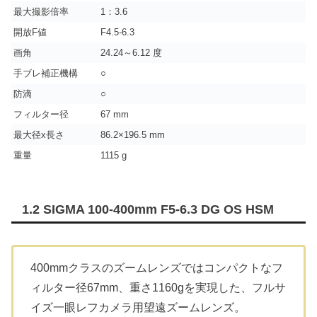
最大撮影倍率
1：3.6
開放F値
F4.5-6.3
画角
24.24～6.12 度
手ブレ補正機構
○
防滴
○
フィルター径
67 mm
最大径x長さ
86.2×196.5 mm
重量
1115 g
1.2 SIGMA 100-400mm F5-6.3 DG OS HSM
400mmクラスのズームレンズではコンパクトなフ
ィルター径67mm、重さ1160gを実現した、フルサ
イズ一眼レフカメラ用望遠ズームレンズ。