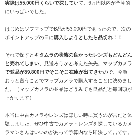
実際は55,000円くらいで探して
いて、6万円以内が予算的
にいっぱいでした。
はじめはソフマップでB品が53,000円であったので、次の
ポイントアップの日に
購入しようとしたら品切れ！！
それで探すと
キタムラの状態の良かったレンズもどんどん
と売れてしまい
、見送ろうかと考えた矢先。
マップカメラ
で並品が59,800円でそこそこ在庫が出てきた
ので、今買
おうと言うことでマップカメラで購入することに決めまし
た。（マップカメラの並品はどうみても良品だと毎回頭が
下がります）
本当に中古カメラやレンズはほしい時に買うのが吉だと体
験しました。ぜひ中古でカメラ・レンズを探しているカメ
ラマンさんはいいのがあって予算内なら即決して吉です。