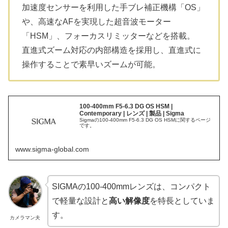
加速度センサーを利用した手ブレ補正機構「OS」
や、高速なAFを実現した超音波モーター
「HSM」、フォーカスリミッターなどを搭載。
直進式ズーム対応の内部構造を採用し、直進式に
操作することで素早いズームが可能。
100-400mm F5-6.3 DG OS HSM |
Contemporary | レンズ | 製品 | Sigma
Sigmaの100-400mm F5-6.3 DG OS HSMに関するページ
です。
www.sigma-global.com
SIGMAの100-400mmレンズは、コンパクト
で軽量な設計と
高い解像度
を特長としていま
す。
カメラマン夫