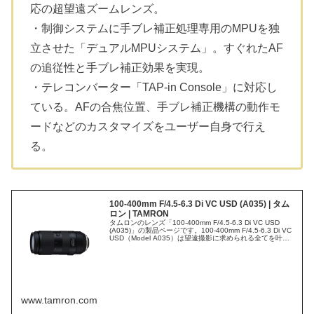
応の超望遠ズームレンズ。
・制御システムに手ブレ補正処理専用のMPUを独
立させた「デュアルMPUシステム」。すぐれたAF
の追従性と手ブレ補正効果を実現。
・テレコンバーター「TAP-in Console」に対応し
ている。AFの合焦位置、手ブレ補正機構の動作モ
ードなどのカスタマイズをユーザー自身で行え
る。
100-400mm F/4.5-6.3 Di VC USD (A035) | タム
ロン | TAMRON
タムロンのレンズ「100-400mm F/4.5-6.3 Di VC USD
(A035)」の製品ページです。100-400mm F/4.5-6.3 Di VC
USD（Model A035）は望遠撮影に求められる全てを叶え
た一本です。望遠側で発生しやすい色収差を抑制するた
め、3枚のLDレンズを配置。さらに、タムロン独...
www.tamron.com