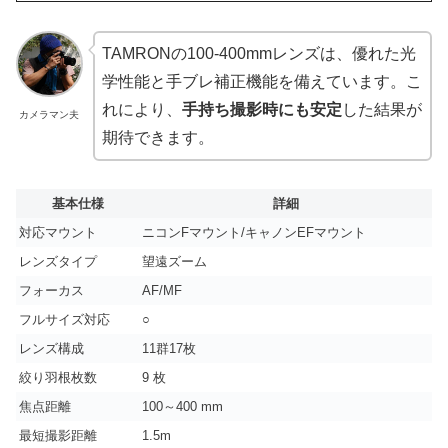
TAMRONの100-400mmレンズは、優れた光
学性能と手ブレ補正機能を備えています。こ
れにより、
手持ち撮影時にも安定
した結果が
カメラマン夫
期待できます。
基本仕様
詳細
対応マウント
ニコンFマウント/キャノンEFマウント
レンズタイプ
望遠ズーム
フォーカス
AF/MF
フルサイズ対応
○
レンズ構成
11群17枚
絞り羽根枚数
9 枚
焦点距離
100～400 mm
最短撮影距離
1.5m