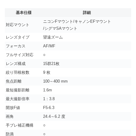
基本仕様
詳細
ニコンFマウント/キャノンEFマウント
対応マウント
/シグマSAマウント
レンズタイプ
望遠ズーム
フォーカス
AF/MF
フルサイズ対応
○
レンズ構成
15群21枚
絞り羽根枚数
9 枚
焦点距離
100～400 mm
最短撮影距離
1.6m
最大撮影倍率
1：3.8
開放F値
F5-6.3
画角
24.4～6.2 度
手ブレ補正機構
○
防滴
○