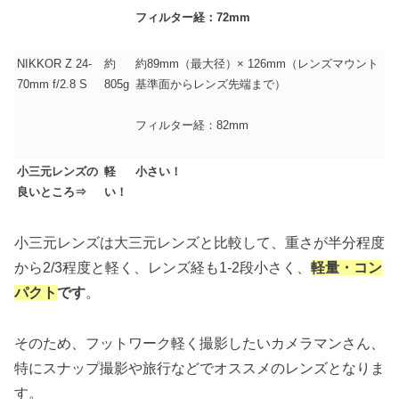
フィルター経：
72mm
NIKKOR Z 24-
約
約89mm（最大径）× 126mm（レンズマウント
70mm f/2.8 S
805g
基準面からレンズ先端まで）
フィルター経：82mm
小三元レンズの
軽
小さい！
良いところ⇒
い！
小三元レンズは大三元レンズと比較して、重さが半分程度
から2/3程度と軽く、レンズ経も1-2段小さく、
軽量・コン
パクト
です
。
そのため、フットワーク軽く撮影したいカメラマンさん、
特にスナップ撮影や旅行などでオススメのレンズとなりま
す。