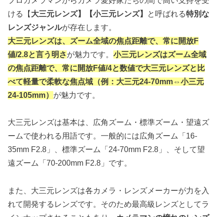
プロカメラマンからカメラ愛好家たちの間で高い支持を受
ける【
大三元レンズ】【小三元レンズ】
と呼ばれる
特別な
レンズジャンル
が存在します。
大三元レンズは、ズーム全域の焦点距離で、常に開放F
値/2.8と言う明さ
が魅力です。
小三元レンズはズーム全域
の焦点距離で、常に開放F値/4と数値で大三元レンズと比
べて軽量で柔軟な焦点域（例：大三元24-70mm⇔小三元
24-105mm）
が魅力です。
大三元レンズは基本は、広角ズーム・標準ズーム・望遠ズ
ームで使われる用語です。一般的には広角ズーム「16-
35mm F2.8」、標準ズーム「24-70mm F2.8」、そして望
遠ズーム「70-200mm F2.8」です。
また、大三元レンズは各カメラ・レンズメーカーが力を入
れて開発するレンズです。そのため最高級レンズとしてラ