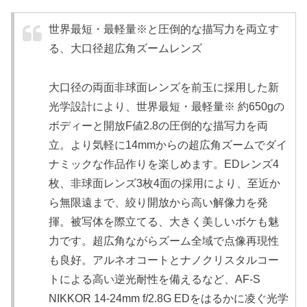
世界最短・最軽量※と圧倒的な描写力を両立す
る、大口径超広角ズームレンズ
大口径の両面非球面レンズを前玉に採用した新
光学設計により、世界最短・最軽量※ 約650gの
ボディーと開放F値2.8の圧倒的な描写力を両
立。より気軽に14mmからの超広角ズームでダイ
ナミックな作品作りを楽しめます。EDレンズ4
枚、非球面レンズ3枚4面の採用により、至近か
ら無限遠まで、絞り開放から高い解像力を発
揮。被写体を際立てる、大きく美しいボケも魅
力です。超広角ながらズーム全域で点像再現性
も良好。アルネオコートとナノクリスタルコー
トによる高い逆光耐性を備えるなど、AF-S
NIKKOR 14-24mm f/2.8G EDをはるかに凌ぐ光学