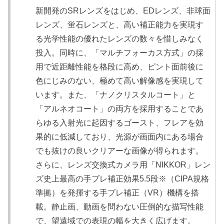
新開発のSRレンズをはじめ、EDレンズ、非球面
レンズ、蛍石レンズと、高い補正能力を実現す
る光学性能の優れたレンズの数々を惜しみなく
投入。同時に、「マルチフォーカス方式」の採
用で近距離性能を格段に高め、ピント面前後に
色にじみのない、極めて高い解像感を実現して
います。また、「ナノクリスタルコート」と
「アルネオコート」の両方を採用することであ
らゆる入射光に起因するゴースト、フレアを効
果的に低減しており、光源が画面内にある場合
でも抜けの良いクリアーな画像が得られます。
さらに、レンズ交換式カメラ用「NIKKOR」レン
ズ史上最高の手ブレ補正効果5.5段※（CIPA規格
準拠）を発揮する手ブレ補正（VR）機構を搭
載。静止画、動画を問わない圧倒的な描写性能
で、望遠域での表現の幅を大きく広げます。