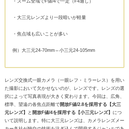
・ズーム全域でF値/4で一定（F4通し）
・大三元レンズより一段暗いが軽量
・焦点域も広いことが多い
例）大三元24-70mm⇔小三元24-105mm
レンズ交換式一眼カメラ（一眼レフ・ミラーレス）を用い
た撮影において欠かせないのが、レンズです。レンズの選
択によって写真表現が大きく変わります。今回は、広角、
標準、望遠の各焦点距離で
開放F値/2.8を採用する【大三
元レンズ】
と
開放F値/4を採用する【小三元レンズ】
につ
いて説明します。特に大三元レンズは、カメラレンズメー
カー各社が独自の技術を注ぎ込んで開発するジャンルであ