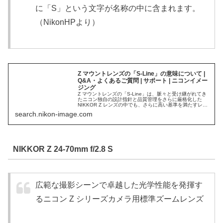
に「S」という文字が名称の中に含まれます。
（NikonHPより）
Z マウントレンズの「S-Line」の意味について |
Q&A・よくあるご質問 | サポート | ニコンイメー
ジング
Z マウントレンズの「S-Line」は、脈々と受け継がれてき
たニコン独自の設計指針と品質管理をさらに厳格化した
NIKKOR Z レンズの中でも、さらに高い基準を満たすレン
ズにつけられた称号です。「S-Line」の「S」には、「優
search.nikon-image.com
れた（Superior）」、「特別な（Special）」、「精緻な
（Sophisticat...
NIKKOR Z 24-70mm f/2.8 S
広範な撮影シーンで卓越した光学性能を発揮す
るニコン Z シリーズカメラ用標準ズームレンズ