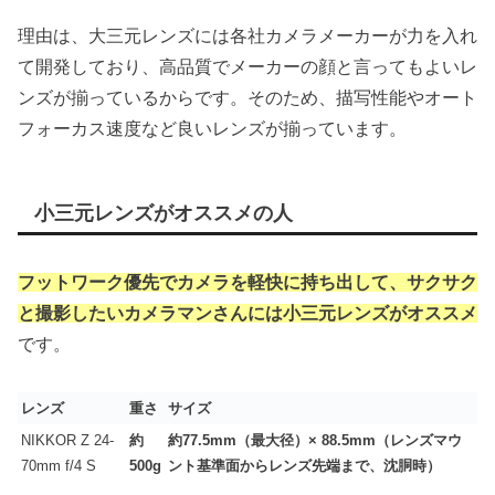
理由は、大三元レンズには各社カメラメーカーが力を入れ
て開発しており、高品質でメーカーの顔と言ってもよいレ
ンズが揃っているからです。そのため、描写性能やオート
フォーカス速度など良いレンズが揃っています。
小三元レンズがオススメの人
フットワーク優先でカメラを軽快に持ち出して、サクサク
と撮影したいカメラマンさんには小三元レンズがオススメ
です。
レンズ
重さ
サイズ
NIKKOR Z 24-
約
約
77.5mm
（最大径）
× 88.5mm
（レンズマウ
70mm f/4 S
500g
ント基準面からレンズ先端まで、沈胴時）