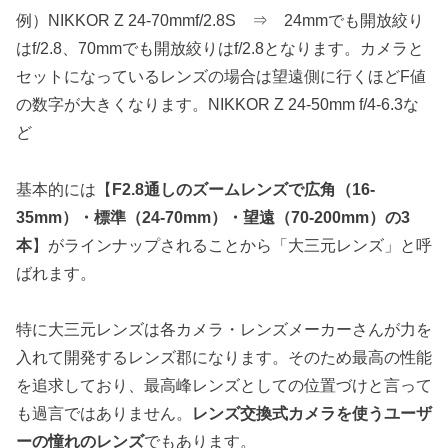
例）NIKKOR Z 24-70mmf/2.8S ⇒ 24mmでも開放絞り
はf/2.8、70mmでも開放絞りはf/2.8となります。カメラと
セットになっているレンズの場合は望遠側に行くほどF値
の数字が大きくなります。NIKKOR Z 24-50mm f/4-6.3な
ど
基本的には【
F2.8通しのズームレンズで広角（16-
35mm）・標準（24-70mm）・望遠（70-200mm）の3
本
】がラインナップされることから「大三元レンズ」と呼
ばれます。
特に大三元レンズは各カメラ・レンズメーカーさんが力を
入れて開発するレンズ郡になります。そのため最高の性能
を追求しており、最高峰レンズとしての位置づけと言って
も過言ではありません。
レンズ交換式カメラを使うユーザ
ーの憧れのレンズ
でもあります。