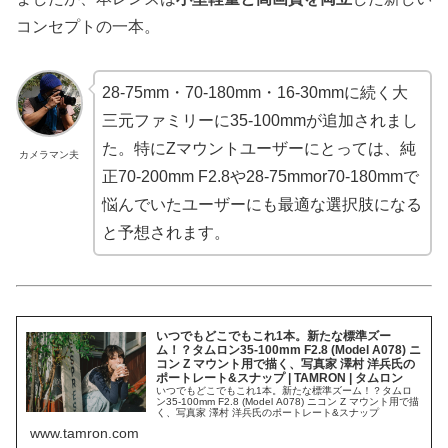
コンセプトの一本。
28-75mm・70-180mm・16-30mmに続く大
三元ファミリーに35-100mmが追加されまし
た。特にZマウントユーザーにとっては、純
カメラマン夫
正70-200mm F2.8や28-75mmor70-180mmで
悩んでいたユーザーにも最適な選択肢になる
と予想されます。
いつでもどこでもこれ1本。新たな標準ズー
ム！？タムロン35-100mm F2.8 (Model A078) ニ
コン Z マウント用で描く、写真家 澤村 洋兵氏の
ポートレート&スナップ | TAMRON | タムロン
いつでもどこでもこれ1本。新たな標準ズーム！？タムロ
ン35-100mm F2.8 (Model A078) ニコン Z マウント用で描
く、写真家 澤村 洋兵氏のポートレート&スナップ
www.tamron.com