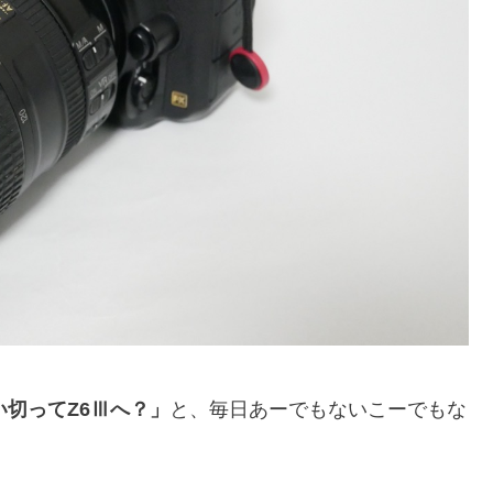
い切ってZ6Ⅲへ？」
と、毎日あーでもないこーでもな