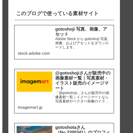
iPhone8 編集ソ...
このブログで使っている素材サイト
gotoshoji 写真、画像、ア
セット
Adobe Stock から gotoshoji 写真、
画像、およびアセットをダウンロ
ードします。
stock.adobe.com
@gotoshojiさんが販売中の
画像素材一覧｜写真素材・
イラスト販売のイメージマ
ート
「@gotoshoji」さんが販売中の画
像素材一覧｜イメージマートなら
写真素材やベクター画像のイラス
ト素材など、高品質の画像素材を
imagemart.jp
最安1画像28円（定額プラン）から
購入可能です。個人、商用を問わ
ず安心して何度でも使用できるロ
イヤリティフリー画像を、広報、
販促、社内資料作り、サイト運営
gotoshotaさん
等にご活用ください。
（No.2200341）のプロフィ