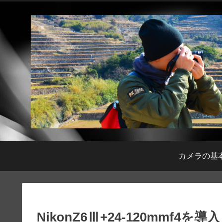
カメラの基
NikonZ6Ⅲ+24-120mmf4