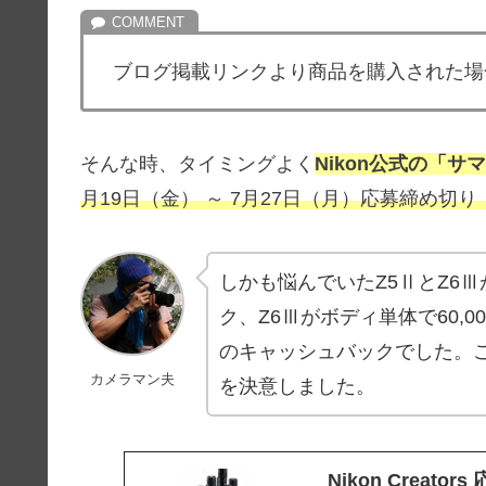
ブログ掲載リンクより商品を購入された場
そんな時、タイミングよく
Nikon公式の「
月19日（金） ～ 7月27日（月）応募締め切り：
しかも悩んでいたZ5ⅡとZ6Ⅲ
ク、Z6Ⅲがボディ単体で60,00
のキャッシュバックでした。これを
カメラマン夫
を決意しました。
Nikon Creato