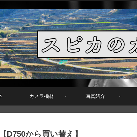
本
カメラ機材
写真紹介
を導入【D750から買い替え】