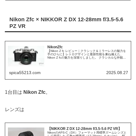
Nikon Zfc × NIKKOR Z DX 12-28mm f/3.5-5.6
PZ VR
NikonZfc
【Nikon Z fc レビュー｜クラシック＆ミラーレスの魅力を
手のひらに】レトロデザインと最新性能を兼ね備えた、
Nikon Z fcの魅力を深堀りしました。 クラシカルな外観と
操作感 Nikon Z fcは、1982年の名機「FM2」を彷...
spica55213.com
2025.08.27
1台目は
Nikon Zfc
。
レンズは
【NIKKOR Z DX 12-28mm f/3.5-5.6 PZ VR】
NikonのAPS-C（DX）フォーマット用標準ズームレンズと
して登場した 広角〜標準域（12-28mm）をカバーし、軽