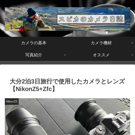
カメラの基本
カメラ機材
写真紹介
オススメ
大分2泊3日旅行で使用したカメラとレンズ
【NikonZ5+Zfc】
NikonZ5