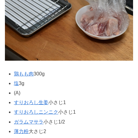
鶏もも肉
300g
塩
3g
(A)
すりおろし生姜
小さじ1
すりおろしニンニク
小さじ1
ガラムマサラ
小さじ1/2
薄力粉
大さじ2