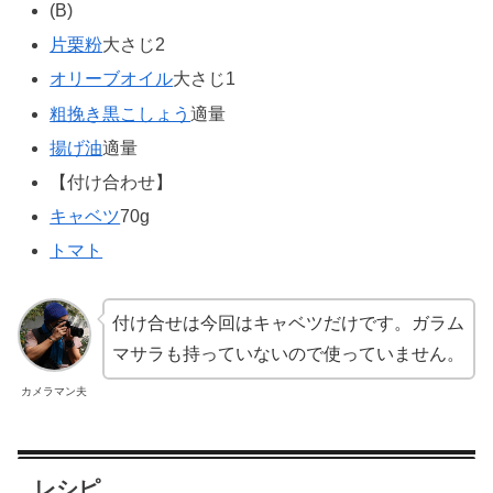
(B)
片栗粉
大さじ2
オリーブオイル
大さじ1
粗挽き黒こしょう
適量
揚げ油
適量
【付け合わせ】
キャベツ
70g
トマト
付け合せは今回はキャベツだけです。ガラム
マサラも持っていないので使っていません。
カメラマン夫
レシピ