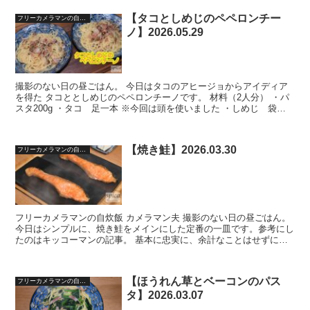
【タコとしめじのペペロンチー
フリーカメラマンの自宅飯
ノ】2026.05.29
撮影のない日の昼ごはん。 今日はタコのアヒージョからアイディア
を得た タコととしめじのペペロンチーノです。 材料（2人分） ・パ
スタ200g ・タコ 足一本 ※今回は頭を使いました ・しめじ 袋半
分 ・ベーコン 4枚 ・にんにく 2カケ ・...
【焼き鮭】2026.03.30
フリーカメラマンの自宅飯
フリーカメラマンの自炊飯 カメラマン夫 撮影のない日の昼ごはん。
今日はシンプルに、焼き鮭をメインにした定番の一皿です。参考にし
たのはキッコーマンの記事。 基本に忠実に、余計なことはせずに焼
いてみました。 レシピ＆焼き方 【レシピ】 鮭の切...
【ほうれん草とベーコンのパス
フリーカメラマンの自宅飯
タ】2026.03.07