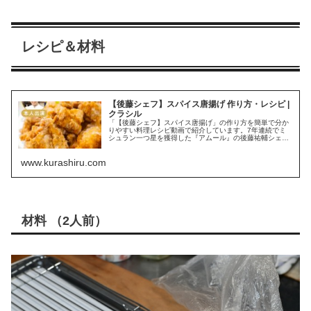
レシピ＆材料
【後藤シェフ】スパイス唐揚げ 作り方・レシピ |
クラシル
「【後藤シェフ】スパイス唐揚げ」の作り方を簡単で分か
りやすい料理レシピ動画で紹介しています。7年連続でミ
シュラン一つ星を獲得した『アムール』の後藤祐輔シェフ
に教えていただいたレシピ、スパイス唐揚げのご紹介で
す。スパイス一つでお店のようなサクサクの唐揚げをお作
www.kurashiru.com
りいただけますよ。ぜひこの機会に作ってみてください
ね。▼クラシ...
材料 （2人前）