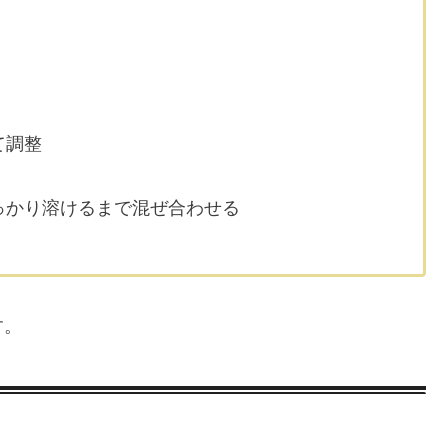
て調整
っかり溶けるまで混ぜ合わせる
す。