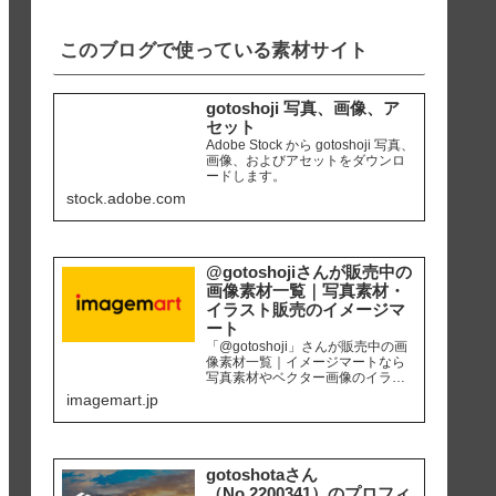
iPhone8 編集ソ...
このブログで使っている素材サイト
gotoshoji 写真、画像、ア
セット
Adobe Stock から gotoshoji 写真、
画像、およびアセットをダウンロ
ードします。
stock.adobe.com
@gotoshojiさんが販売中の
画像素材一覧｜写真素材・
イラスト販売のイメージマ
ート
「@gotoshoji」さんが販売中の画
像素材一覧｜イメージマートなら
写真素材やベクター画像のイラス
ト素材など、高品質の画像素材を
imagemart.jp
最安1画像28円（定額プラン）から
購入可能です。個人、商用を問わ
ず安心して何度でも使用できるロ
イヤリティフリー画像を、広報、
販促、社内資料作り、サイト運営
gotoshotaさん
等にご活用ください。
（No.2200341）のプロフィ