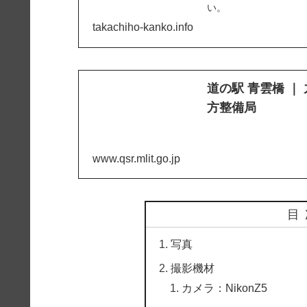
い。
takachiho-kanko.info
道の駅 青雲橋 ｜
方整備局
www.qsr.mlit.go.jp
目
写真
撮影機材
カメラ：NikonZ5