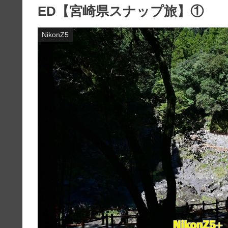
ED【宮崎県スナップ旅】①
NikonZ5