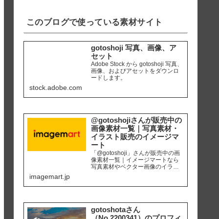
iPhone8 編集ソ...
このブログで使っている素材サイト
gotoshoji 写真、画像、ア
セット
Adobe Stock から gotoshoji 写真、
画像、およびアセットをダウンロ
ードします。
stock.adobe.com
@gotoshojiさんが販売中の
画像素材一覧｜写真素材・
イラスト販売のイメージマ
ート
「@gotoshoji」さんが販売中の画
像素材一覧｜イメージマートなら
写真素材やベクター画像のイラス
ト素材など、高品質の画像素材を
imagemart.jp
最安1画像28円（定額プラン）から
購入可能です。個人、商用を問わ
ず安心して何度でも使用できるロ
イヤリティフリー画像を、広報、
販促、社内資料作り、サイト運営
gotoshotaさん
等にご活用ください。
（No.2200341）のプロフィ