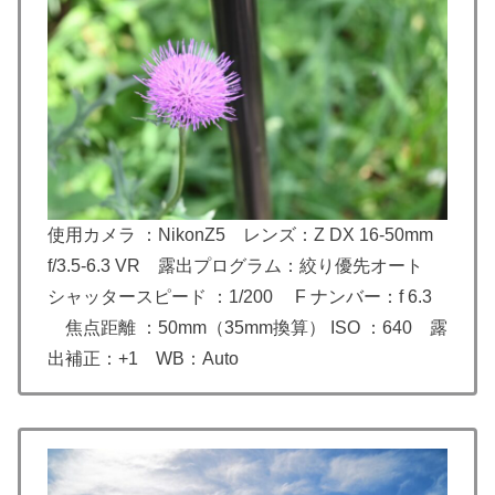
使用カメラ ：NikonZ5 レンズ：
Z DX 16-50mm
f/3.5-6.3 VR
露出プログラム：絞り優先オート
シャッタースピード ：1/200 F ナンバー：f 6.3
焦点距離 ：50mm（35mm換算） ISO ：640 露
出補正：+1 WB：Auto