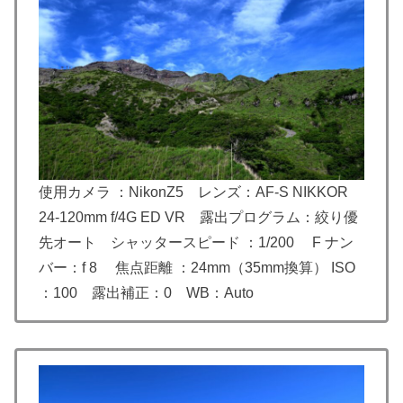
使用カメラ ：NikonZ5 レンズ：
AF-S NIKKOR
24-120mm f/4G ED VR
露出プログラム：絞り優
先オート シャッタースピード ：1/200 F ナン
バー：f 8 焦点距離 ：24mm（35mm換算） ISO
：100 露出補正：0 WB：Auto