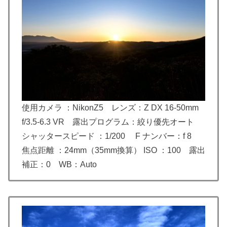
使用カメラ ：NikonZ5 レンズ：
Z DX 16-50mm
f/3.5-6.3 VR
露出プログラム：絞り優先オート
シャッタースピード ：1/200 F ナンバー：f 8
焦点距離 ：24mm（35mm換算） ISO ：100 露出
補正：0 WB：Auto