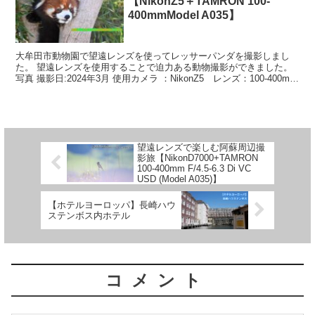
【NikonZ5＋TAMRON 100-
400mmModel A035】
大牟田市動物園で望遠レンズを使ってレッサーパンダを撮影しまし
た。 望遠レンズを使用することで迫力ある動物撮影ができました。
写真 撮影日:2024年3月 使用カメラ ：NikonZ5 レンズ：100-400mm
F/4.5-6.3 Di V...
望遠レンズで楽しむ阿蘇周辺撮
影旅【NikonD7000+TAMRON
100-400mm F/4.5-6.3 Di VC
USD (Model A035)】
【ホテルヨーロッパ】長崎ハウ
ステンボス内ホテル
コメント