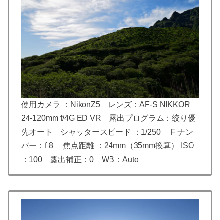
使用カメラ ：NikonZ5 レンズ：
AF-S NIKKOR
24-120mm f/4G ED VR
露出プログラム：絞り優
先オート シャッタースピード ：1/250 F ナン
バー：f 8 焦点距離 ：24mm（35mm換算） ISO
：100 露出補正：0 WB：Auto