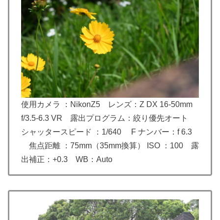
使用カメラ ：NikonZ5 レンズ：
Z DX 16-50mm
f/3.5-6.3 VR
露出プログラム：絞り優先オート
シャッタースピード ：1/640 F ナンバー：f 6.3
焦点距離 ：75mm（35mm換算） ISO ：100 露
出補正：+0.3 WB：Auto