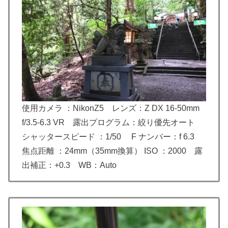
使用カメラ ：NikonZ5 レンズ：
Z DX 16-50mm
f/3.5-6.3 VR
露出プログラム：絞り優先オート
シャッタースピード ：1/50 F ナンバー：f 6.3
焦点距離 ：24mm（35mm換算） ISO ：2000 露
出補正：+0.3 WB：Auto