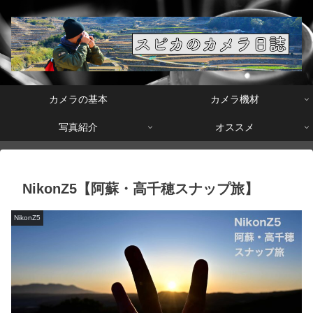
カメラの基本
カメラ機材
写真紹介
オススメ
NikonZ5【阿蘇・高千穂スナップ旅】
NikonZ5