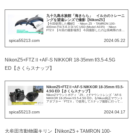
九十九島水族館「海きらら」 イルカのトレーニ
ングを望遠レンズで撮影【NikonZ5】
【今回使用した機材】 ・Nikon Z5 ・TAMRON 100-
400mm F/4.5-6.3 Di VC USD (Model A035) ・Nikon
FTZⅡ 【今回の撮影場所】 今回撮影したのは長崎県の水族
館「九十九島水族館海きら...
spica55213.com
2024.05.22
NikonZ5+FTZⅡ+AF-S NIKKOR 18-35mm f/3.5-4.5G
ED【さくらスナップ】
NikonZ5+FTZⅡ+AF-S NIKKOR 18-35mm f/3.5-
4.5G ED【さくらスナップ】
NikonZマウントボディ「Z5」とFマウントレンズ「AF-S
NIKKOR 18-35mm f/3.5-4.5G ED」をNikon純正マウント
アダプター「FTZⅡ」で使用してスナップ撮影に行って来
ました。 「AF-S NIKKOR 18...
spica55213.com
2024.04.17
大牟田市動物園キリン【NikonZ5＋TAMRON 100-