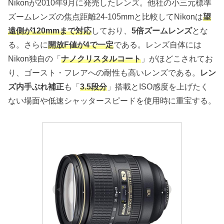
Nikonが2010年9月に発売したレンズ。他社の小三元標準
ズームレンズの焦点距離24-105mmと比較してNikonは
望
遠側が120mmまで対応
しており、
5倍ズームレンズ
とな
る。さらに
開放F値が4で一定
である。レンズ自体には
Nikon独自の「
ナノクリスタルコート
」がほどこされてお
り、ゴースト・フレアへの耐性も高いレンズである。
レン
ズ内手ぶれ補正
も「
3.5段分
」搭載とISO感度を上げたく
ない場面や低速シャッタースピードを使用時に重宝する。