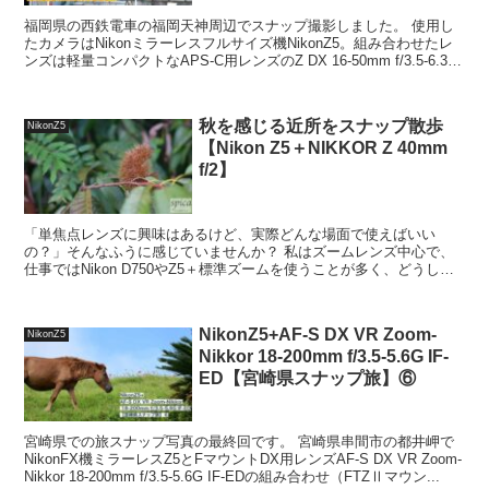
福岡県の西鉄電車の福岡天神周辺でスナップ撮影しました。 使用し
たカメラはNikonミラーレスフルサイズ機NikonZ5。組み合わせたレ
ンズは軽量コンパクトなAPS-C用レンズのZ DX 16-50mm f/3.5-6.3
VRです。 DXク...
秋を感じる近所をスナップ散歩
NikonZ5
【Nikon Z5＋NIKKOR Z 40mm
f/2】
「単焦点レンズに興味はあるけど、実際どんな場面で使えばいい
の？」そんなふうに感じていませんか？ 私はズームレンズ中心で、
仕事ではNikon D750やZ5＋標準ズームを使うことが多く、どうして
も単焦点って出番の少ないレンズでした。 40mm...
NikonZ5+AF-S DX VR Zoom-
NikonZ5
Nikkor 18-200mm f/3.5-5.6G IF-
ED【宮崎県スナップ旅】⑥
宮崎県での旅スナップ写真の最終回です。 宮崎県串間市の都井岬で
NikonFX機ミラーレスZ5とFマウントDX用レンズAF-S DX VR Zoom-
Nikkor 18-200mm f/3.5-5.6G IF-EDの組み合わせ（FTZⅡマウン...