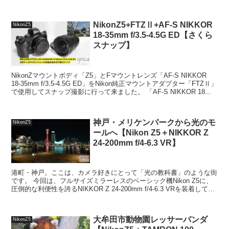
NikonZ5+FTZⅡ+AF-S NIKKOR
NikonZ5
18-35mm f/3.5-4.5G ED【さくら
スナップ】
NikonZマウントボディ「Z5」とFマウントレンズ「AF-S NIKKOR
18-35mm f/3.5-4.5G ED」をNikon純正マウントアダプター「FTZⅡ」
で使用してスナップ撮影に行って来ました。 「AF-S NIKKOR 18...
神戸・メリケンパークから光のモ
NikonZ5
ールへ【Nikon Z5＋NIKKOR Z
24-200mm f/4-6.3 VR】
港町・神戸。ここは、カメラ好きにとって「光の教科書」のような街
です。 今回は、フルサイズミラーレスのベーシック機Nikon Z5に、
圧倒的な利便性を誇るNIKKOR Z 24-200mm f/4-6.3 VRを装着して、
黄昏時の海辺から夜の...
大牟田市動物園レッサーパンダ
NikonZ5