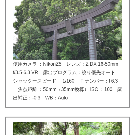
使用カメラ ：NikonZ5 レンズ：
Z DX 16-50mm
f/3.5-6.3 VR
露出プログラム：絞り優先オート
シャッタースピード ：1/160 F ナンバー：f 6.3
焦点距離 ：50mm（35mm換算） ISO ：100 露
出補正：-0.3 WB：Auto