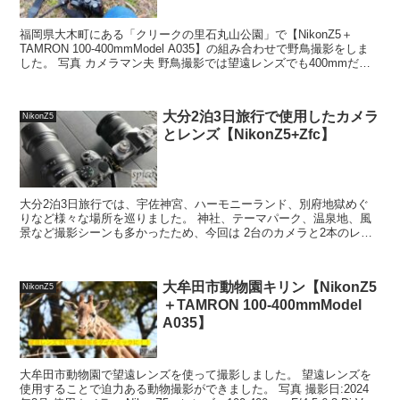
福岡県大木町にある「クリークの里石丸山公園」で【NikonZ5＋
TAMRON 100-400mmModel A035】の組み合わせで野鳥撮影をしま
した。 写真 カメラマン夫 野鳥撮影では望遠レンズでも400mmだと
足りなく感じます。（野鳥撮...
大分2泊3日旅行で使用したカメラ
NikonZ5
とレンズ【NikonZ5+Zfc】
大分2泊3日旅行では、宇佐神宮、ハーモニーランド、別府地獄めぐ
りなど様々な場所を巡りました。 神社、テーマパーク、温泉地、風
景など撮影シーンも多かったため、今回は 2台のカメラと2本のレン
ズを持って行きました。 実際に使った機材はこちらです...
大牟田市動物園キリン【NikonZ5
NikonZ5
＋TAMRON 100-400mmModel
A035】
大牟田市動物園で望遠レンズを使って撮影しました。 望遠レンズを
使用することで迫力ある動物撮影ができました。 写真 撮影日:2024