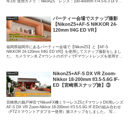
年3月 使用カメラ ：NikonZ5 レンズ：100-400mm F/4.5-6.3 Di VC
USD (M...
パーティー会場でスナップ撮影
NikonZ5
【NikonZ5+AF-S NIKKOR 24-
120mm f/4G ED VR】
福岡県福岡市にあるパーティー会場で【NikonZ5】と【AF-S
NIKKOR 24-120mm f/4G ED VR】を使用してスナップ撮影をしまし
た。 カメラマン夫 ZマウントのボディでFマウントレンズを使用する
場合は【FTZ（Ⅱ）】な...
NikonZ5+AF-S DX VR Zoom-
NikonZ5
Nikkor 18-200mm f/3.5-5.6G IF-
ED【宮崎県スナップ旅】③
宮崎県の鵜戸神宮でNikonFX機ミラーレスZ5とFマウントDX用レンズ
AF-S DX VR Zoom-Nikkor 18-200mm f/3.5-5.6G IF-EDの組み合わせ
（FTZⅡマウントアダプター使用）旅スナップをしました。 写...