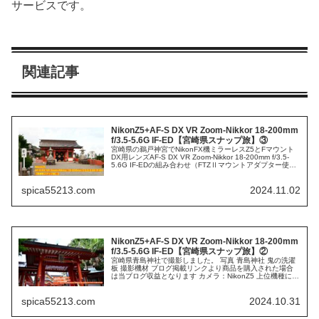
サービスです。
関連記事
NikonZ5+AF-S DX VR Zoom-Nikkor 18-200mm
f/3.5-5.6G IF-ED【宮崎県スナップ旅】③
宮崎県の鵜戸神宮でNikonFX機ミラーレスZ5とFマウント
DX用レンズAF-S DX VR Zoom-Nikkor 18-200mm f/3.5-
5.6G IF-EDの組み合わせ（FTZⅡマウントアダプター使
用）旅スナップをしました。 写...
spica55213.com
2024.11.02
NikonZ5+AF-S DX VR Zoom-Nikkor 18-200mm
f/3.5-5.6G IF-ED【宮崎県スナップ旅】②
宮崎県青島神社で撮影しました。 写真 青島神社 鬼の洗濯
板 撮影機材 ブログ掲載リンクより商品を購入された場合
は当ブログ収益となります カメラ：NikonZ5 上位機種にも
劣らない、豊富な機能が搭載されながらも、10万円台の価
格で入手できる...
spica55213.com
2024.10.31