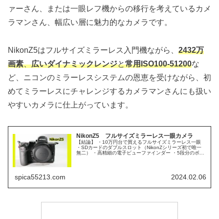
ァーさん、または一眼レフ機からの移行を考えているカメ
ラマンさん、幅広い層に魅力的なカメラです。
NikonZ5はフルサイズミラーレス入門機ながら、
2432万
画素
、
広いダイナミックレンジ
と
常用ISO100-51200
な
ど、ニコンのミラーレスシステムの恩恵を受けながら、初
めてミラーレスにチャレンジするカメラマンさんにも扱い
やすいカメラに仕上がっています。
NikonZ5 フルサイズミラーレス一眼カメラ
【結論】 ・10万円台で買えるフルサイズミラーレス一眼
・SDカードのダブルスロット（NikonZシリーズ初で唯一
無二） ・高精細の電子ビューファインダー ・5段分のボデ
ィ内手ブレ補正 ・FTZ（Ⅱ）でFマウントレンズも使える
Nikon ...
spica55213.com
2024.02.06