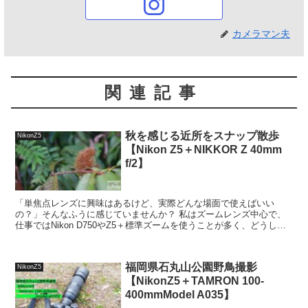
カメラマン夫
関連記事
秋を感じる近所をスナップ散歩
NikonZ5
【Nikon Z5＋NIKKOR Z 40mm
f/2】
「単焦点レンズに興味はあるけど、実際どんな場面で使えばいい
の？」そんなふうに感じていませんか？ 私はズームレンズ中心で、
仕事ではNikon D750やZ5＋標準ズームを使うことが多く、どうして
も単焦点って出番の少ないレンズでした。 40mm...
福岡県石丸山公園野鳥撮影
NikonZ5
【NikonZ5＋TAMRON 100-
400mmModel A035】