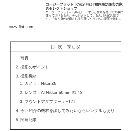
コージーフラット | Cozy Flat | 福岡県筑後市の家
具セレクトショップ
コージーフラットcozyflatは、「ずっと愛着を持って大事に
使って頂けるもの」をセレクトしている大川の家具屋で
す。「心と身体が癒される空間づくり」のご提案を致しま
す。Cozy flat(コージーフラット)TEL0942-52-3480
cozy-flat.com
目次
写真
撮影のポイント
撮影機材
カメラ：NikonZ5
レンズ：AI Nikkor 50mm f/1.4S
マウントアダプター：FTZⅡ
今回紹介の機材を試してみたいならレンタルもあり
関連記事