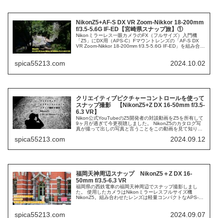
NikonZ5+AF-S DX VR Zoom-Nikkor 18-200mm
f/3.5-5.6G IF-ED【宮崎県スナップ旅】①
Nikonミラーレス一眼カメラのFX（フルサイズ）入門機
「Z5」にDX用（APS-C）Fマウントレンズの「AF-S DX
VR Zoom-Nikkor 18-200mm f/3.5-5.6G IF-ED」を組み合わ
せて宮崎県を周遊スナップし...
spica55213.com
2024.10.02
クリエイティブピクチャーコントロールを使って
スナップ撮影 【NikonZ5+Z DX 16-50mm f/3.5-
6.3 VR】
Nikon公式YouTubeのZ5開発者の対談動画をZ5を所有して
9ヶ月が過ぎて今更視聴しました。 NikonZ5のカタログ写
真が撮って出しの写真と言うことをこの動画を見て知りま
した。 基本スナップ撮影は見たままの色あり、温度感で撮
spica55213.com
2024.09.12
影した主...
福岡天神周辺スナップ NikonZ5＋Z DX 16-
50mm f/3.5-6.3 VR
福岡県の西鉄電車の福岡天神周辺でスナップ撮影しまし
た。 使用したカメラはNikonミラーレスフルサイズ機
NikonZ5。組み合わせたレンズは軽量コンパクトなAPS-C
用レンズのZ DX 16-50mm f/3.5-6.3 VRです。 DXク...
spica55213.com
2024.09.07