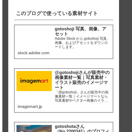
iPhone8 編集ソ...
このブログで使っている素材サイト
gotoshoji 写真、画像、ア
セット
Adobe Stock から gotoshoji 写真、
画像、およびアセットをダウンロ
ードします。
stock.adobe.com
@gotoshojiさんが販売中の
画像素材一覧｜写真素材・
イラスト販売のイメージマ
ート
「@gotoshoji」さんが販売中の画
像素材一覧｜イメージマートなら
写真素材やベクター画像のイラス
ト素材など、高品質の画像素材を
imagemart.jp
最安1画像28円（定額プラン）から
購入可能です。個人、商用を問わ
ず安心して何度でも使用できるロ
イヤリティフリー画像を、広報、
販促、社内資料作り、サイト運営
gotoshotaさん
等にご活用ください。
（No.2200341）のプロフィ