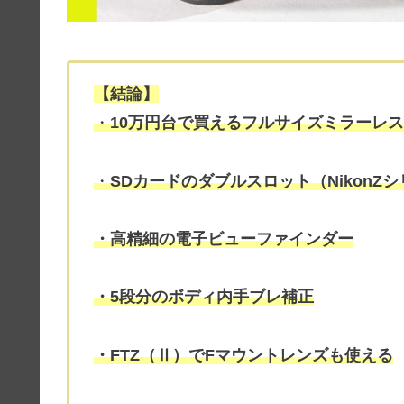
【結論】
・
10万円台で買えるフルサイズミラーレ
・
SDカードのダブルスロット（NikonZ
・高精細の電子ビューファインダー
・5段分のボディ内手ブレ補正
・FTZ（Ⅱ）でFマウントレンズも使える