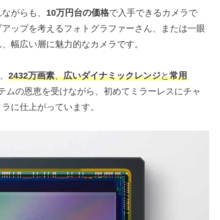
れながらも、
10万円台の価格
で入手できるカメラで
プアップを考えるフォトグラファーさん、または一眼
ん、幅広い層に魅力的なカメラです。
ら、
2432万画素
、
広いダイナミックレンジ
と
常用
テムの恩恵を受けながら、初めてミラーレスにチャ
メラに仕上がっています。