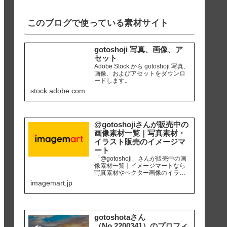
iPhone8 編集ソ...
このブログで使っている素材サイト
gotoshoji 写真、画像、ア
セット
Adobe Stock から gotoshoji 写真、
画像、およびアセットをダウンロ
ードします。
stock.adobe.com
@gotoshojiさんが販売中の
画像素材一覧｜写真素材・
イラスト販売のイメージマ
ート
「@gotoshoji」さんが販売中の画
像素材一覧｜イメージマートなら
写真素材やベクター画像のイラス
ト素材など、高品質の画像素材を
imagemart.jp
最安1画像28円（定額プラン）から
購入可能です。個人、商用を問わ
ず安心して何度でも使用できるロ
イヤリティフリー画像を、広報、
販促、社内資料作り、サイト運営
gotoshotaさん
等にご活用ください。
（No.2200341）のプロフィ