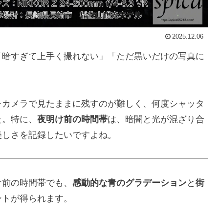
2025.12.06
「暗すぎて上手く撮れない」「ただ黒いだけの写真に
をカメラで見たままに残すのが難しく、何度シャッタ
た。特に、
夜明け前の時間帯
は、暗闇と光が混ざり合
美しさを記録したいですよね。
け前の時間帯でも、
感動的な青のグラデーション
と
街
ントが得られます。