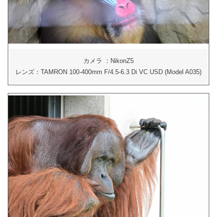
カメラ ：NikonZ5
レンズ：TAMRON 100-400mm F/4.5-6.3 Di VC USD (Model A035)