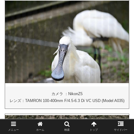
カメラ ：NikonZ5
レンズ：TAMRON 100-400mm F/4.5-6.3 Di VC USD (Model A035)
メニュー
ホーム
検索
トップ
サイドバー