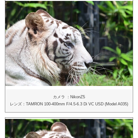
カメラ ：NikonZ5
レンズ：TAMRON 100-400mm F/4.5-6.3 Di VC USD (Model A035)