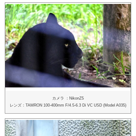
カメラ ：NikonZ5
レンズ：TAMRON 100-400mm F/4.5-6.3 Di VC USD (Model A035)