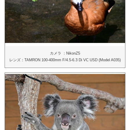
カメラ ：NikonZ5
レンズ：TAMRON 100-400mm F/4.5-6.3 Di VC USD (Model A035)