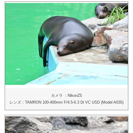
カメラ ：NikonZ5
レンズ：TAMRON 100-400mm F/4.5-6.3 Di VC USD (Model A035)