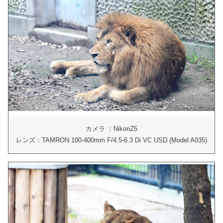
カメラ ：NikonZ5
レンズ：TAMRON 100-400mm F/4.5-6.3 Di VC USD (Model A035)