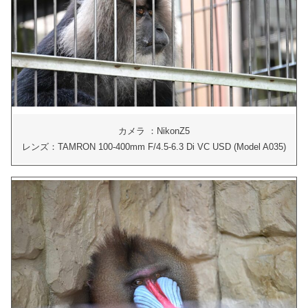
カメラ ：NikonZ5
レンズ：TAMRON 100-400mm F/4.5-6.3 Di VC USD (Model A035)