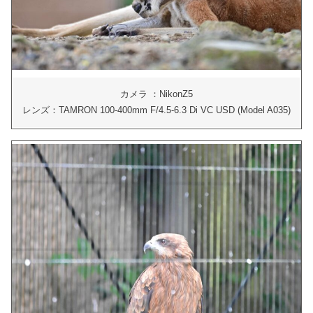
カメラ ：NikonZ5
レンズ：TAMRON 100-400mm F/4.5-6.3 Di VC USD (Model A035)