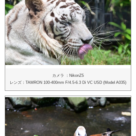
カメラ ：NikonZ5
レンズ：TAMRON 100-400mm F/4.5-6.3 Di VC USD (Model A035)