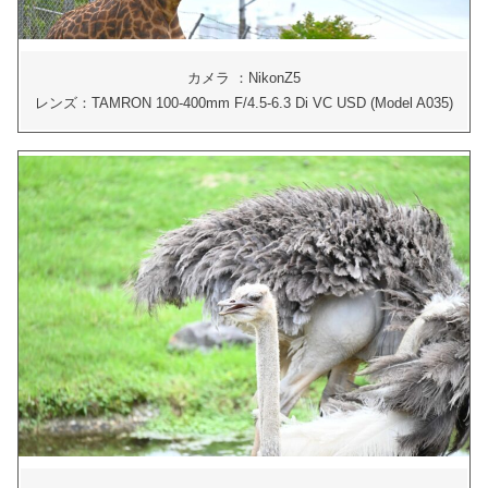
カメラ ：NikonZ5
レンズ：TAMRON 100-400mm F/4.5-6.3 Di VC USD (Model A035)