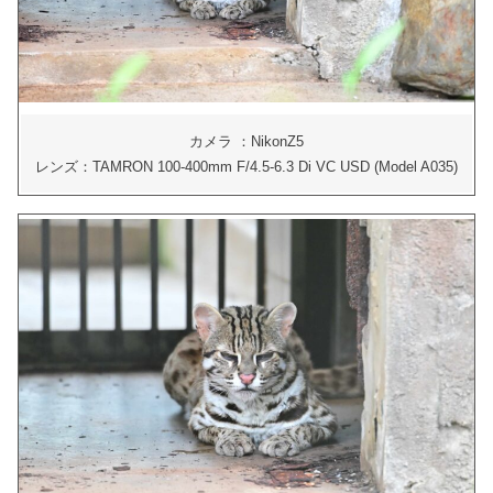
カメラ ：NikonZ5
レンズ：TAMRON 100-400mm F/4.5-6.3 Di VC USD (Model A035)