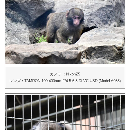
カメラ ：NikonZ5
レンズ：TAMRON 100-400mm F/4.5-6.3 Di VC USD (Model A035)