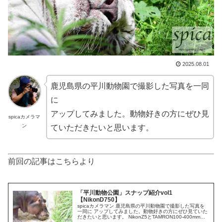
2025.08.01
鹿児島県の平川動物園で撮影した写真を一同
に
アップしてみました。動物好きの方にぜひ見
spicaカメラマ
ン
ていただきたいと思います。
前回の記事はこちらより
「平川動物公園」スナップ紹介vol1
【NikonD750】
spicaカメラマン 鹿児島県の平川動物園で撮影した写真を
一同に アップしてみました。動物好きの方にぜひ見ていた
だきたいと思います。 NikonZ5とTAMRON100-400mm望