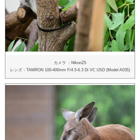
カメラ ：NikonZ5
レンズ：TAMRON 100-400mm F/4.5-6.3 Di VC USD (Model A035)