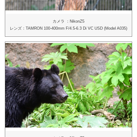
カメラ ：NikonZ5
レンズ：TAMRON 100-400mm F/4.5-6.3 Di VC USD (Model A035)