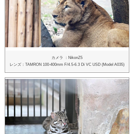
カメラ ：NikonZ5
レンズ：TAMRON 100-400mm F/4.5-6.3 Di VC USD (Model A035)