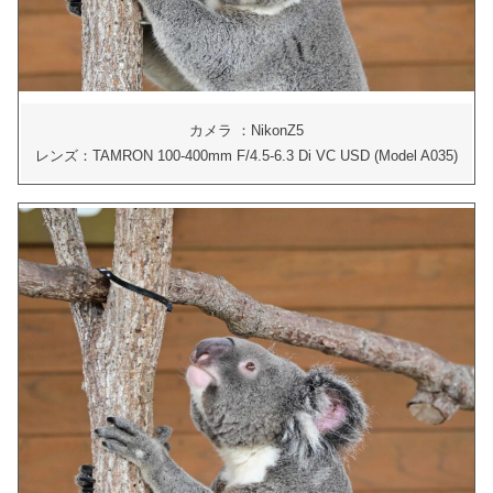
カメラ ：NikonZ5
レンズ：TAMRON 100-400mm F/4.5-6.3 Di VC USD (Model A035)