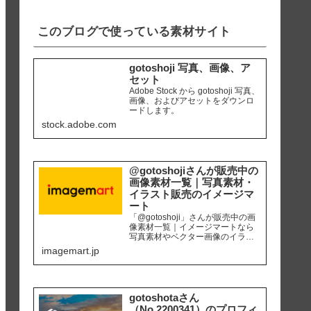
iPhone8 編集ソ...
このブログで使っている素材サイト
gotoshoji 写真、画像、ア
セット
Adobe Stock から gotoshoji 写真、
画像、およびアセットをダウンロ
ードします。
stock.adobe.com
@gotoshojiさんが販売中の
画像素材一覧｜写真素材・
イラスト販売のイメージマ
ート
「@gotoshoji」さんが販売中の画
像素材一覧｜イメージマートなら
写真素材やベクター画像のイラス
ト素材など、高品質の画像素材を
imagemart.jp
最安1画像28円（定額プラン）から
購入可能です。個人、商用を問わ
ず安心して何度でも使用できるロ
イヤリティフリー画像を、広報、
販促、社内資料作り、サイト運営
gotoshotaさん
等にご活用ください。
（No.2200341）のプロフィ