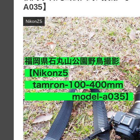
A035】
NikonZ5