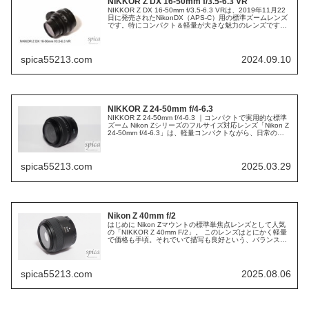
NIKKOR Z DX 16-50mm f/3.5-6.3 VR
NIKKOR Z DX 16-50mm f/3.5-6.3 VRは、2019年11月22
日に発売されたNikonDX（APS-C）用の標準ズームレンズ
です。特にコンパクト＆軽量が大きな魅力のレンズです。
質量が約135gと非常に軽量で、沈胴...
spica55213.com
2024.09.10
NIKKOR Z 24-50mm f/4-6.3
NIKKOR Z 24-50mm f/4-6.3 ｜コンパクトで実用的な標準
ズーム Nikon Zシリーズのフルサイズ対応レンズ「Nikon Z
24-50mm f/4-6.3」は、軽量コンパクトながら、日常の撮
影や旅行に最適な標準ズームレ...
spica55213.com
2025.03.29
Nikon Z 40mm f/2
はじめに Nikon Zマウントの標準単焦点レンズとして人気
の「NIKKOR Z 40mm F/2」。 このレンズはとにかく軽量
で価格も手頃。それでいて描写も良好という、バランスの
取れたレンズです。 今回は、実際の使用感や特徴を踏まえ
て紹介...
spica55213.com
2025.08.06