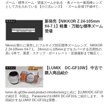
ズーム・標準ズーム・望遠ズームがある ・各メーカー最高峰レンズ
として力を入れている 【小三元レンズ】 ・ズーム全域でF値/4で一
定（F4通し） ・大三元レンズより一段...
新発売【NIKKOR Z 24-105mm
オススメ
f/4-7.1】軽量・万能な標準ズーム
登場
Nikonが新たに発売したフルサイズ対応標準ズームレンズ、NIKKOR
Z 24-105mm f/4-7.1。 24mmから105mmまでをカバーする汎用性の
高い1本で、風景・スナップ・ポートレート・近接撮影まで幅広く対
応できます。Zマウン...
【LUMIX DC-GF10W】 中古で
オススメ
購入商品紹介
lumix-dc-gf10w-used-product-introductionはじめに【LUMIXDC-GF10
の紹介】 今回は、PanasonicのLUMIX DC-GF10をご紹介します。 今
回紹介するLUMIX DC-GF10は実際...