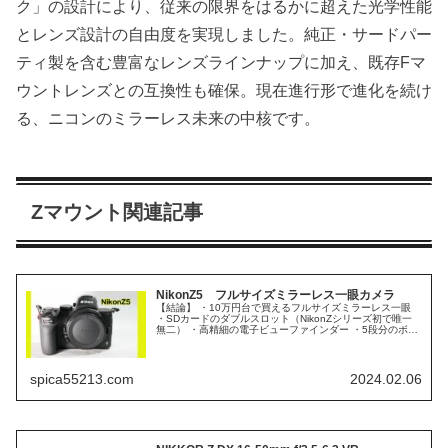
ク」の設計により、従来の限界をはるかに超えた光学性能
とレンズ設計の自由度を実現しました。純正・サードパー
ティ製を含む豊富なレンズラインナップに加え、既存Fマ
ウントレンズとの互換性も確保。現在進行形で進化を続け
る、ニコンのミラーレス未来の中核です。
Zマウント関連記事
NikonZ5 フルサイズミラーレス一眼カメラ
【結論】 ・10万円台で買えるフルサイズミラーレス一眼
・SDカードのダブルスロット（NikonZシリーズ初で唯一
無二） ・高精細の電子ビューファインダー ・5段分のボデ
ィ内手ブレ補正 ・FTZ（Ⅱ）でFマウントレンズも使える
Nikon ...
spica55213.com
2024.02.06