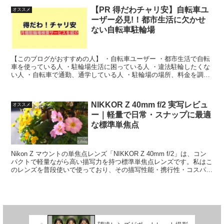
【PR 得だわチャリ安】自転車ユ
オススメ
ーザー必見!！都市生活に欠かせ
ない自転車駐輪場
【このブログがおすすめの人】 ・自転車ユーザー ・都市生活で自転
車を使っている人 ・駐輪場生活に困っている人 ・違法駐輪したくな
い人 ・自転車で通勤、通学している人 ・駐輪場の場所、料金を調べ
ていた人 都市部で自転車を利用している方にとって...
NIKKOR Z 40mm f/2 実写レビュ
オススメ
ー｜軽量で日常・スナップに最適
な標準単焦点
Nikon Z マウントの単焦点レンズ「NIKKOR Z 40mm f/2」は、コン
パクトで軽量ながら高い描写力を持つ標準単焦点レンズです。私はこ
のレンズを普段使いで使っており、その描写性能・携行性・コスパの
良さを実感しています。どんな場面...