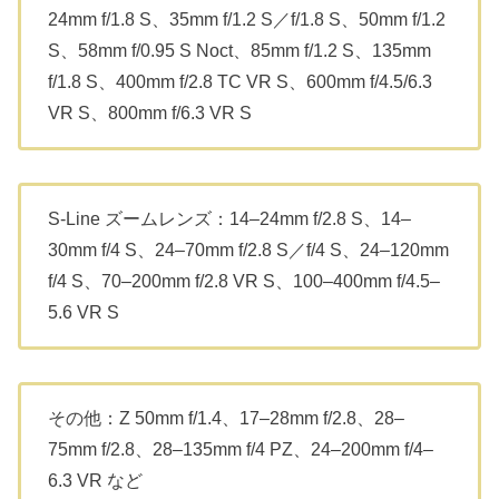
24mm f/1.8 S、35mm f/1.2 S／f/1.8 S、50mm f/1.2
S、58mm f/0.95 S Noct、85mm f/1.2 S、135mm
f/1.8 S、400mm f/2.8 TC VR S、600mm f/4.5/6.3
VR S、800mm f/6.3 VR S
S-Line ズームレンズ：14–24mm f/2.8 S、14–
30mm f/4 S、24–70mm f/2.8 S／f/4 S、24–120mm
f/4 S、70–200mm f/2.8 VR S、100–400mm f/4.5–
5.6 VR S
その他：Z 50mm f/1.4、17–28mm f/2.8、28–
75mm f/2.8、28–135mm f/4 PZ、24–200mm f/4–
6.3 VR など