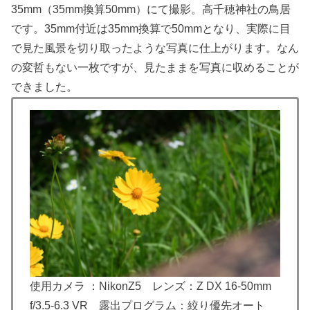
35mm（35mm換算50mm）にて撮影。高千穂神社の鳥居
です。35mm付近は35mm換算で50mmとなり、実際に目
で見た風景を切り取ったような写真に仕上がります。なん
の変哲もない一枚ですが、見たままを写真に収めることが
できました。
使用カメラ ：NikonZ5 レンズ：Z DX 16-50mm
f/3.5-6.3 VR 露出プログラム：絞り優先オート