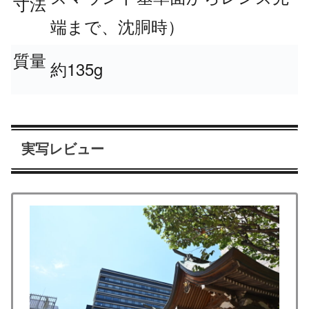
寸法
端まで、沈胴時）
質量
135g
約
実写レビュー