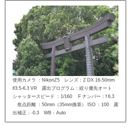
使用カメラ ：NikonZ5 レンズ：Z DX 16-50mm
f/3.5-6.3 VR 露出プログラム：絞り優先オート
シャッタースピード ：1/160 F ナンバー：f 6.3
焦点距離 ：50mm（35mm換算） ISO ：100 露
出補正：-0.3 WB：Auto