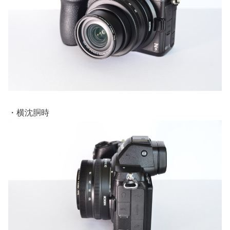
・横沈胴時