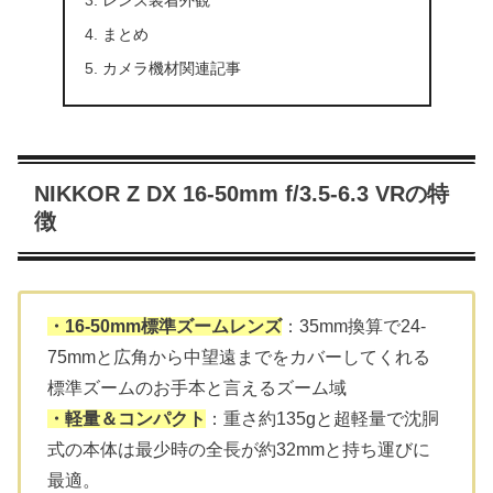
レンズ装着外観
まとめ
カメラ機材関連記事
NIKKOR Z DX 16-50mm f/3.5-6.3 VRの特
徴
・16-50mm標準ズームレンズ
：35mm換算で24-
75mmと広角から中望遠までをカバーしてくれる
標準ズームのお手本と言えるズーム域
・軽量＆コンパクト
：重さ約135gと超軽量で沈胴
式の本体は最少時の全長が約32mmと持ち運びに
最適。