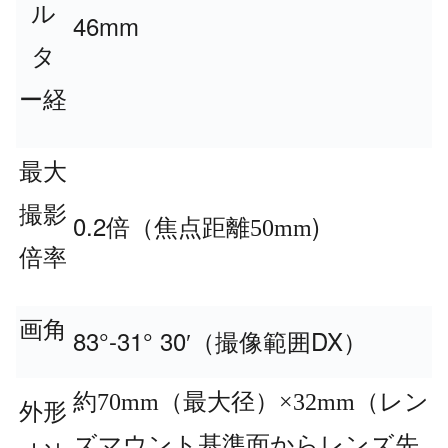
ル
46mm
タ
ー経
最大
撮影
0.2
)
倍（焦点距離50mm
倍率
画角
83°-31° 30′
DX
（撮像範囲
）
約70mm（最大径）×32mm（レン
外形
ズマウント基準面からレンズ先