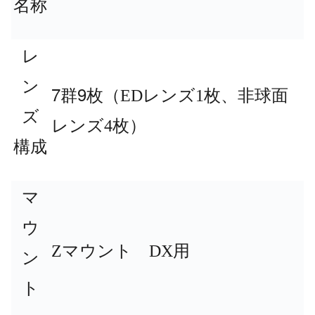
名称
レ
ン
7
9
群
枚（EDレンズ1枚、非球面
ズ
レンズ4枚）
構成
マ
ウ
Zマウント DX用
ン
ト