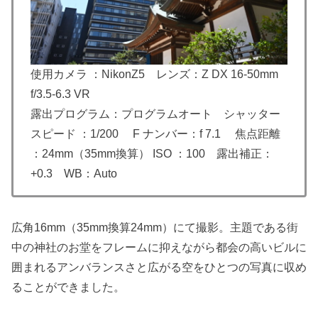
使用カメラ ：NikonZ5 レンズ：Z DX 16-50mm
f/3.5-6.3 VR
露出プログラム：プログラムオート シャッター
スピード ：1/200 F ナンバー：f 7.1 焦点距離
：24mm（35mm換算） ISO ：100 露出補正：
+0.3 WB：Auto
広角16mm（35mm換算24mm）にて撮影。主題である街
中の神社のお堂をフレームに抑えながら都会の高いビルに
囲まれるアンバランスさと広がる空をひとつの写真に収め
ることができました。