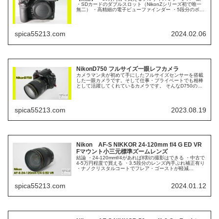
・SDカードのダブルスロット（NikonZシリーズ初で唯一
無二） ・高精細の電子ビューファインダー ・5段分のボデ
ィ内手ブレ補正 ・FTZ（Ⅱ）でFマウントレンズも使える
Nikon ...
spica55213.com
2024.02.06
NikonD750 フルサイズ一眼レフカメラ
カメラマン夫が初めて手にしたフルサイズセンサーを搭載
した一眼カメラです。そして仕事・プライベートでも相棒
として活躍してくれているカメラです。 そんなD750の使
い勝手の良さを紹介していきたいと思います。 カメラマン
夫 写真を撮り始めてしばら...
spica55213.com
2023.08.19
Nikon AF-S NIKKOR 24-120mm f/4 G ED VR
Fマウント小三元標準ズームレンズ
結論 ・24-120mmf/4があれば8割の撮影はできる ・中古で
4-5万円程度で買える ・3.5段分のレンズ内手ぶれ補正有り
・ナノクリスタルコートでフレア・ゴーストが軽減
【Nikon AF-S NIKKOR 24-120mm f/4 ...
spica55213.com
2024.01.12