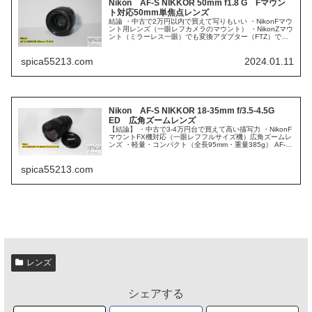
Nikon AF-S NIKKOR 50mm f1.8 G Fマウン
ト対応50mm単焦点レンズ
結論 ・中古で2万円以内で買えて写りもいい ・NikonFマウ
ント用レンズ（一眼レフカメラのマウント） ・NikonZマウ
ント（ミラーレス一眼）でも変換アダプター（FTZ）で使
用可能 ・Zマウント用の【NIKKOR Z 50mm f/1.8...
spica55213.com
2024.01.11
Nikon AF-S NIKKOR 18-35mm f/3.5-4.5G
ED 広角ズームレンズ
【結論】 ・中古で3-4万円台で買えて高い描写力 ・NikonF
マウントFX機対応（一眼レフフルサイズ機）広角ズームレ
ンズ ・軽量・コンパクト（全長95mm・重量385g） AF-S
NIKKOR 18-35mm F3.5-4.5 G ED
spica55213.com
レンズ
シェアする