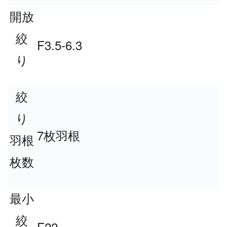
開放
絞
F3.5-6.3
り
絞
り
7
枚羽根
羽根
枚数
最小
絞
F22