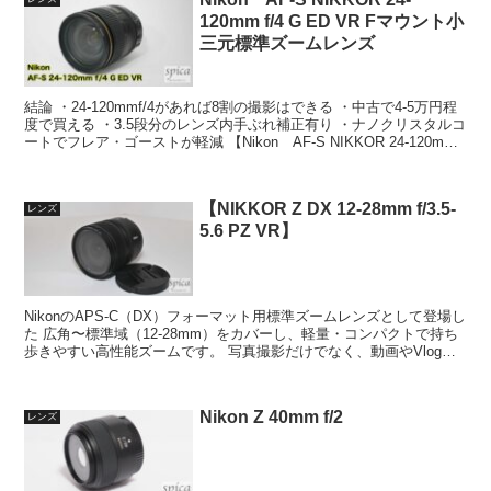
120mm f/4 G ED VR Fマウント小
三元標準ズームレンズ
結論 ・24-120mmf/4があれば8割の撮影はできる ・中古で4-5万円程
度で買える ・3.5段分のレンズ内手ぶれ補正有り ・ナノクリスタルコ
ートでフレア・ゴーストが軽減 【Nikon AF-S NIKKOR 24-120mm
f/4 ...
【NIKKOR Z DX 12-28mm f/3.5-
レンズ
5.6 PZ VR】
NikonのAPS-C（DX）フォーマット用標準ズームレンズとして登場し
た 広角〜標準域（12-28mm）をカバーし、軽量・コンパクトで持ち
歩きやすい高性能ズームです。 写真撮影だけでなく、動画やVlogに
も対応した設計で、幅広い撮影スタイ...
Nikon Z 40mm f/2
レンズ