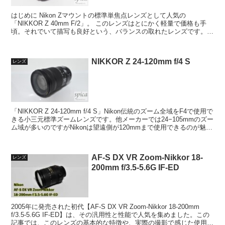
はじめに Nikon Zマウントの標準単焦点レンズとして人気の
「NIKKOR Z 40mm F/2」。 このレンズはとにかく軽量で価格も手
頃。それでいて描写も良好という、バランスの取れたレンズです。
今回は、実際の使用感や特徴を踏まえて紹介...
NIKKOR Z 24-120mm f/4 S
レンズ
「NIKKOR Z 24-120mm f/4 S」Nikon伝統のズーム全域をF4で使用で
きる小三元標準ズームレンズです。他メーカーでは24−105mmのズー
ム域が多いのですがNikonは望遠側が120mmまで使用できるのが魅力
です。 カメ...
AF-S DX VR Zoom-Nikkor 18-
レンズ
200mm f/3.5-5.6G IF-ED
2005年に発売された初代【AF-S DX VR Zoom-Nikkor 18-200mm
f/3.5-5.6G IF-ED】は、その汎用性と性能で人気を集めました。この
記事では、このレンズの基本的な特徴や、実際の撮影で感じた使用感