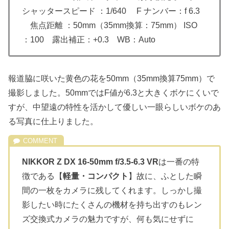
シャッタースピード ：1/640 F ナンバー：f 6.3
焦点距離 ：50mm（35mm換算：75mm） ISO
：100 露出補正：+0.3 WB：Auto
報道脇に咲いた黄色の花を50mm（35mm換算75mm）で
撮影しました。50mmではF値が6.3と大きくボケにくいで
すが、中望遠の特性を活かして優しい一眼らしいボケのあ
る写真に仕上りました。
NIKKOR Z DX 16-50mm f/3.5-6.3 VR
は一番の特
徴である【
軽量・コンパクト
】故に、ふとした瞬
間の一枚をカメラに残してくれます。しっかし撮
影したい時にたくさんの機材を持ち出すのもレン
ズ交換式カメラの魅力ですが、何も気にせずに