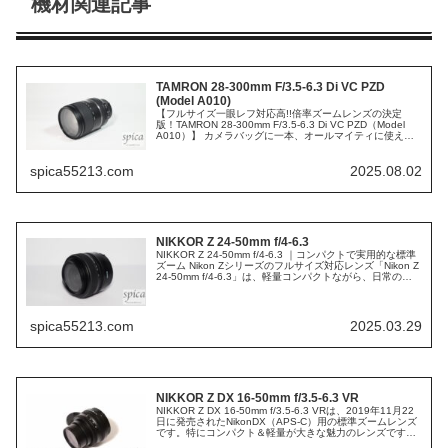
機材関連記事
TAMRON 28-300mm F/3.5-6.3 Di VC PZD
(Model A010)
【フルサイズ一眼レフ対応高!!倍率ズームレンズの決定
版！TAMRON 28-300mm F/3.5-6.3 Di VC PZD（Model
A010）】 カメラバッグに一本、オールマイティに使える
レンズが欲しい—— そう考えるカメラマンさん...
spica55213.com
2025.08.02
NIKKOR Z 24-50mm f/4-6.3
NIKKOR Z 24-50mm f/4-6.3 ｜コンパクトで実用的な標準
ズーム Nikon Zシリーズのフルサイズ対応レンズ「Nikon Z
24-50mm f/4-6.3」は、軽量コンパクトながら、日常の撮
影や旅行に最適な標準ズームレ...
spica55213.com
2025.03.29
NIKKOR Z DX 16-50mm f/3.5-6.3 VR
NIKKOR Z DX 16-50mm f/3.5-6.3 VRは、2019年11月22
日に発売されたNikonDX（APS-C）用の標準ズームレンズ
です。特にコンパクト＆軽量が大きな魅力のレンズです。
質量が約135gと非常に軽量で、沈胴...