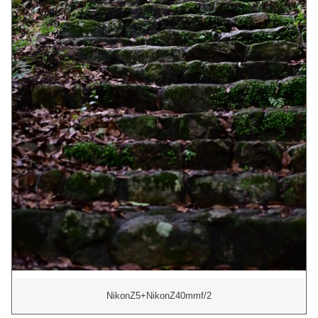
NikonZ5+NikonZ40mmf/2