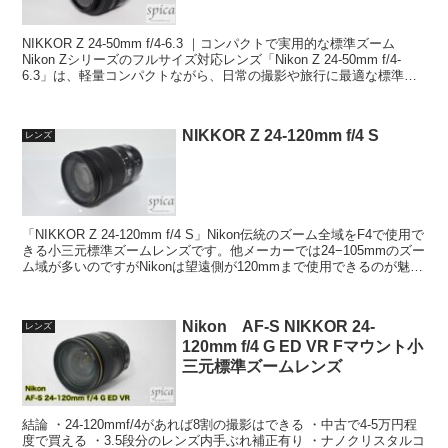
NIKKOR Z 24-50mm f/4-6.3 ｜コンパクトで実用的な標準ズーム
Nikon Zシリーズのフルサイズ対応レンズ「Nikon Z 24-50mm f/4-
6.3」は、軽量コンパクトながら、日常の撮影や旅行に最適な標準ズ
ームレ...
NIKKOR Z 24-120mm f/4 S
レンズ
「NIKKOR Z 24-120mm f/4 S」Nikon伝統のズーム全域をF4で使用で
きる小三元標準ズームレンズです。他メーカーでは24−105mmのズー
ム域が多いのですがNikonは望遠側が120mmまで使用できるのが魅力
です。 カメ...
Nikon AF-S NIKKOR 24-
レンズ
120mm f/4 G ED VR Fマウント小
三元標準ズームレンズ
結論 ・24-120mmf/4があれば8割の撮影はできる ・中古で4-5万円程
度で買える ・3.5段分のレンズ内手ぶれ補正有り ・ナノクリスタルコ