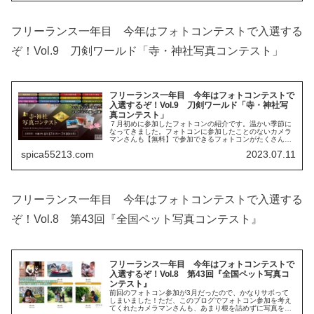
フリーランス一年目 今年はフォトコンテストで入選する
ぞ！Vol.9 刀剣ワールド「寺・神社写真コンテスト」
フリーランス一年目 今年はフォトコンテストで
入選するぞ！Vol.9 刀剣ワールド「寺・神社写
真コンテスト」
７月初めに参加したフォトコンの紹介です。温かい季節に
なってきました。フォトコンに参加したことのないカメラ
マンさんも【無料】で参加できるフォトコンがたくさんあ
ります。一緒にチャレンジしてみませんか？ 参加したフォ
spica55213.com
2023.07.11
トコン 今回、応募した「刀剣ワ...
フリーランス一年目 今年はフォトコンテストで入選する
ぞ！Vol.8 第43回『全国ペット写真コンテスト』
フリーランス一年目 今年はフォトコンテストで
入選するぞ！Vol.8 第43回『全国ペット写真コ
ンテスト』
前回のフォトコン参加が3月だったので、かなりサボって
しまいました！ただ、このブログでフォトコン参加を考え
てくれたカメラマンさんも、あまり根を詰めずに写真を撮