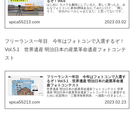
るぞ！Vol.6
はじめに カメラを趣味にしている人、新しく買った人、み
んなフォトコンに参加(興味ある)してみたいけど、「難し
そう」「自分のレベルじゃまだまだ」と思ってないです
か？そんなことないです！ ハードル高い 応募の仕方が分
からない 参加費いるんだよね...
spica55213.com
2023.03.02
フリーランス一年目 今年はフォトコンで入選するぞ！
Vol.5.1 世界遺産 明治日本の産業革命遺産フォトコンテ
スト
フリーランス一年目 今年はフォトコンで入選す
るぞ！Vol.5.1 世界遺産 明治日本の産業革命遺
産フォトコンテスト
世界遺産 明治日本の産業革命遺産フォトコンテスト 世界
遺産 明治日本の産業革命遺産フォトコンテストに参加する
ために佐賀県の「三重津海軍所跡」 へ撮影へ行きました。
詳細はこちらの記事で書いています。あわせて読んでいた
spica55213.com
2023.02.23
だけるとうれしいです。 ...