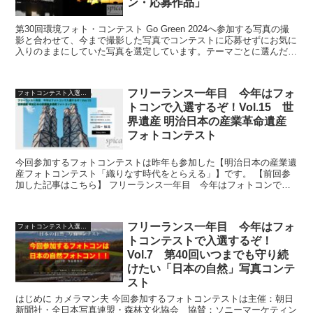
ン・応募作品」
第30回環境フォト・コンテスト Go Green 2024へ参加する写真の撮
影と合わせて、今まで撮影した写真でコンテストに応募せずにお気に
入りのままにしていた写真を選定しています。テーマごとに選んだ写
真をアップしています。みなさんはどんな写...
フリーランス一年目 今年はフォ
フォトコンテスト入選への道
トコンで入選するぞ！Vol.15 世
界遺産 明治日本の産業革命遺産
フォトコンテスト
今回参加するフォトコンテストは昨年も参加した【明治日本の産業遺
産フォトコンテスト「織りなす時代をとらえる」】です。 【前回参
加した記事はこちら】 フリーランス一年目 今年はフォトコンで入
選するぞ！Vol.5.1 世界遺産 明治日本の産業革命...
フリーランス一年目 今年はフォ
フォトコンテスト入選への道
トコンテストで入選するぞ！
Vol.7 第40回いつまでも守り続
けたい「日本の自然」写真コンテ
スト
はじめに カメラマン夫 今回参加するフォトコンテストは主催：朝日
新聞社・全日本写真連盟・森林文化協会 協賛：ソニーマーケティン