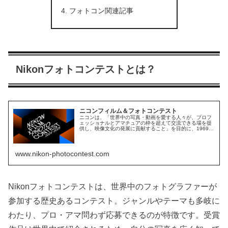
フォトコン関連記事
Nikonフォトコンテストとは？
ニコンフィルム＆フォトコンテスト
ニコンは、「世界中の写真・動画を愛する人々が、プロフ
ェッショナルとアマチュアの枠を超えて交流できる場を提
供し、映像文化の発展に貢献すること」を目的に、1969年
の国際写真コンテスト「ニコンフォトコンテスト インター
ナショナル」以降写真・動画コンテストを主催してきまし
た。第40回にあたる今年、多様化するメディアや個人の
動...
www.nikon-photocontest.com
Nikonフォトコンテストは、世界中のフォトグラファーが
参加する歴史あるコンテスト。ジャンルやテーマも多岐に
わたり、プロ・アマ問わず応募できるのが特徴です。受賞