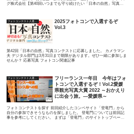
グ株式会社【第40回いつまでも守り続けたい「日本の自然」写真コ
ンテスト】です。 カメラマン夫 カメラを趣味にしてい...
2025フォトコンで入選するぞ
フォトコンテスト入選への道
Vol.3
第42回「日本の自然」写真コンテストに応募しました。 カメラマン
夫 デジタル部門は3月31日まで期限があります。ぜひ一緒に参加しま
せんか？ 応募写真 フォトコン関連記事
フリーランス一年目 今年はフォ
フォトコンテスト入選への道
トコンで入選するぞ！Vol.2愛媛
県観光写真大賞 2022 ～おかえり
に出会う旅。―愛媛県～
フォトコンテストを探す 前回紹介したコンペサイト「登竜門」から
自分の参加できそうなものを探しました。 登竜門については前回記
事を参考にしてください。 まずは「登竜門」のサイトトップページ
のカテゴリーから写真・フォトコンを選びます。 すると一...