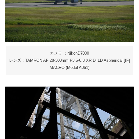
カメラ ：NikonD7000
レンズ：TAMRON AF 28-300mm F3.5-6.3 XR Di LD Aspherical [IF]
MACRO (Model A061)