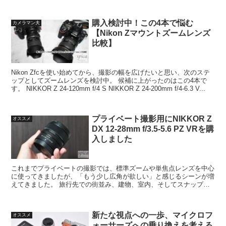
を引き出しました。 こうした店舗撮影やメニュー作成など、...
購入検討中！この4本で悩む
カメラマン夫
【Nikon Zマウントズームレンズ
比較】
Nikon Zfcを使い始めてから、撮影の幅を広げたいと思い、次のステ
ップとしてズームレンズを検討中。 候補に上がったのはこの4本で
す。 NIKKOR Z 24-120mm f/4 S NIKKOR Z 24-200mm f/4-6.3 V...
プライベート撮影用にNIKKOR Z
オススメ
DX 12-28mm f/3.5-5.6 PZ VRを購
入しました
これまでプライベートの撮影では、標準ズームや単焦点レンズを中心
に使ってきましたが、「もう少し広角が欲しい」と感じるシーンが増
えてきました。 旅行先での街並み、建物、室内、そしてスナップ。
特にZfcを持ち出す機会が多くなり、軽量で気軽に使え...
新たな視点への一歩、マイクロフ
オススメ
ォーサーズへの乗り換えを考える