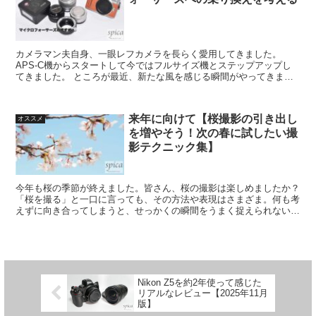
カメラマン夫自身、一眼レフカメラを長らく愛用してきました。
APS-C機からスタートして今ではフルサイズ機とステップアップし
てきました。 ところが最近、新たな風を感じる瞬間がやってきまし
た。それは、マイクロフォーサーズという魅力的なカテゴリー...
来年に向けて【桜撮影の引き出し
オススメ
を増やそう！次の春に試したい撮
影テクニック集】
今年も桜の季節が終えました。皆さん、桜の撮影は楽しめましたか？
「桜を撮る」と一口に言っても、その方法や表現はさまざま。何も考
えずに向き合ってしまうと、せっかくの瞬間をうまく捉えられないこ
ともあります。だからこそ、事前に「こんな写真を撮りた...
Nikon Z5を約2年使って感じた
リアルなレビュー【2025年11月
版】