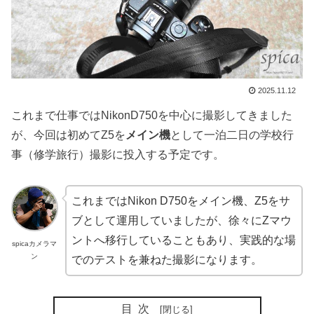
2025.11.12
これまで仕事ではNikonD750を中心に撮影してきました
が、今回は初めてZ5を
メイン機
として一泊二日の学校行
事（修学旅行）撮影に投入する予定です。
これまではNikon D750をメイン機、Z5をサ
ブとして運用していましたが、徐々にZマウ
ントへ移行していることもあり、実践的な場
spicaカメラマ
ン
でのテストを兼ねた撮影になります。
目次