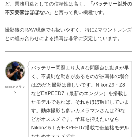
ど、業務用途としての信頼性は高く、
「バッテリー以外の
不安要素はほぼない」
と言って良い機種です。
撮影後のRAW現像でも扱いやすく、特にZマウントレンズ
との組み合わせによる描写は非常に安定しています。
バッテリー問題より大きな問題点は動きが早
く、不規則な動きがあるものが被写体の場合
はZ5だと撮影は難しいです。NikonZ9・Z8
spicaカメラマ
ン
などEXPEED7（最新のエンジン）を搭載し
たモデルであれば、それもほぼ解消していま
す。動体撮影も多いカメラマンさんはZ9な
どがオススメです。予算を抑えたいなら
NikonZ５ⅡがEXPEED7搭載で低価格モデル
なためオススメです。