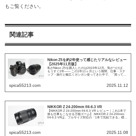
もご覧ください。
関連記事
Nikon Z5を約2年使って感じたリアルなレビュー
【2025年11月版】
私がNikon Z5を購入したのは2023年12月。気がつけば、
もうすぐ2年―― この1年11ヶ月という期間、仕事・スナ
ップ・旅行と幅広くガシガシ使ってきた中で、「買ってよ
かった」「こういうところが使いづらい」といったリアル
な感想をまとめま...
spica55213.com
2025.11.12
NIKKOR Z 24-200mm f/4-6.3 VR
【NIKKOR Z 24-200mm f/4-6.3 VR レビュー｜これ1本で
旅も仕事もこなせる万能ズーム】 NIKKOR Z 24-200mm
f/4-6.3 VRは、フルサイズ対応の「1本で完結できる」標
準〜望遠ズームとして注目の一本...
spica55213.com
2025.11.08