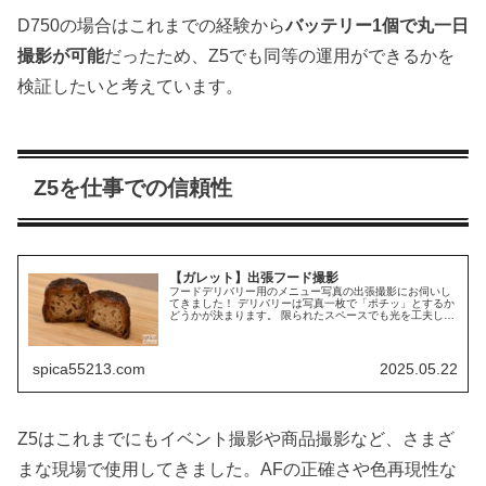
D750の場合はこれまでの経験から
バッテリー1個で丸一日
撮影が可能
だったため、Z5でも同等の運用ができるかを
検証したいと考えています。
Z5を仕事での信頼性
【ガレット】出張フード撮影
フードデリバリー用のメニュー写真の出張撮影にお伺いし
てきました！ デリバリーは写真一枚で「ポチッ」とするか
どうかが決まります。 限られたスペースでも光を工夫し
て、料理の一番美味しい表情を引き出しました。 こうした
店舗撮影やメニュー作成など、...
spica55213.com
2025.05.22
Z5はこれまでにもイベント撮影や商品撮影など、さまざ
まな現場で使用してきました。AFの正確さや色再現性な