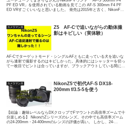
ユーチューブでまきりなさんがNikonFマウント「 AF-S 300mm F4
PF ED VR」を使用されている動画を見てこの AF-S 300mm F4 PF
ED VRすごくいいなと思いました。 発売は2015年と古く、NikonF
マ...
Z5 AF-Cで追いながらの動体撮
カメラマン夫
影はキビしい（実体験）
AF-Cでターゲットモード・シングルAFともに走っている犬を追いな
がら連射で撮影するのはキビしかった。具体的にはシャッターを切っ
て一枚目でピントは合っていますが、ブラックアウトしている間に連
射で切っているカットにはピンが合っていませんでした...
NikonZ5で初代AF-S DX18-
カメラマン夫
200mm f/3.5-5を使う
【結論：趣味レベルならDXクロップでFマウントの高倍率ズームで十
分楽しめる】 NikonのZシリーズのレンズ。その中でも高倍率ズーム
の24-200mm・24-400mmのレンズの評価が高い。 しかし、24-
200mmで10万円程度、28-4...