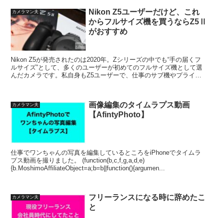
Nikon Z5ユーザーだけど、これ
カメラマン夫
からフルサイズ機を買うならZ5Ⅱ
がおすすめ
Nikon Z5が発売されたのは2020年。Zシリーズの中でも“手の届くフ
ルサイズ”として、多くのユーザーが初めてのフルサイズ機として選
んだカメラです。私自身もZ5ユーザーで、仕事のサブ機やプライベ
ートで愛用しています。 そんな中、ついに登...
画像編集のタイムラプス動画
カメラマン夫
【AfintyPhoto】
仕事でワンちゃんの写真を編集しているところをiPhoneでタイムラ
プス動画を撮りました。 (function(b,c,f,g,a,d,e)
{b.MoshimoAffiliateObject=a;b=b||function(){argumen...
フリーランスになる時に辞めたこ
カメラマン夫
と