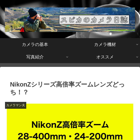
カメラの基本
カメラ機材
写真紹介
オススメ
NikonZシリーズ高倍率ズームレンズどっ
ち！？
カメラマン夫