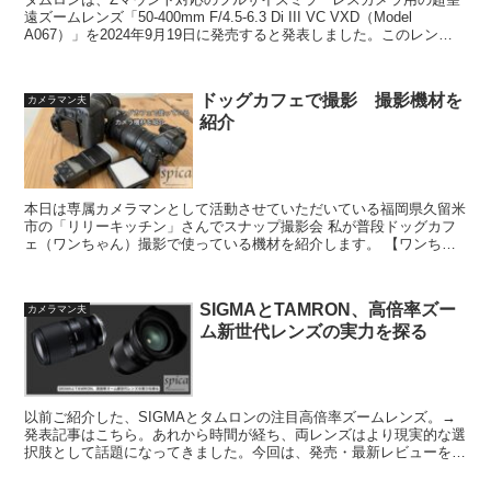
遠ズームレンズ「50-400mm F/4.5-6.3 Di III VC VXD（Model
A067）」を2024年9月19日に発売すると発表しました。このレンズ
は、すでに20...
ドッグカフェで撮影 撮影機材を
カメラマン夫
紹介
本日は専属カメラマンとして活動させていただいている福岡県久留米
市の「リリーキッチン」さんでスナップ撮影会 私が普段ドッグカフ
ェ（ワンちゃん）撮影で使っている機材を紹介します。 【ワンちゃ
ん撮影の基本設定（カメラマン夫の場合）】 ・絞り優先オ...
SIGMAとTAMRON、高倍率ズー
カメラマン夫
ム新世代レンズの実力を探る
以前ご紹介した、SIGMAとタムロンの注目高倍率ズームレンズ。→
発表記事はこちら。あれから時間が経ち、両レンズはより現実的な選
択肢として話題になってきました。今回は、発売・最新レビューを踏
まえて改めて両者の実力を再評価してみます。 ブログ...