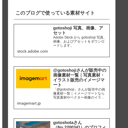
iPhone8 編集ソ...
このブログで使っている素材サイト
gotoshoji 写真、画像、ア
セット
Adobe Stock から gotoshoji 写真、
画像、およびアセットをダウンロ
ードします。
stock.adobe.com
@gotoshojiさんが販売中の
画像素材一覧｜写真素材・
イラスト販売のイメージマ
ート
「@gotoshoji」さんが販売中の画
像素材一覧｜イメージマートなら
写真素材やベクター画像のイラス
ト素材など、高品質の画像素材を
imagemart.jp
最安1画像28円（定額プラン）から
購入可能です。個人、商用を問わ
ず安心して何度でも使用できるロ
イヤリティフリー画像を、広報、
販促、社内資料作り、サイト運営
gotoshotaさん
等にご活用ください。
（No.2200341）のプロフィ