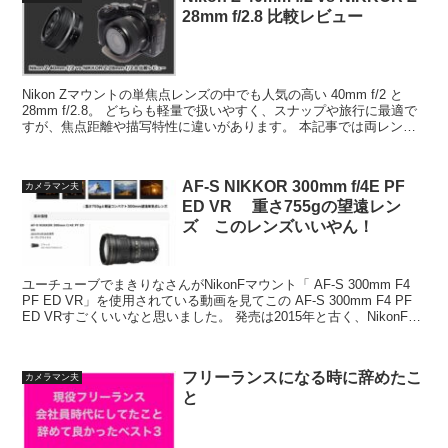
28mm f/2.8 比較レビュー
Nikon Zマウントの単焦点レンズの中でも人気の高い 40mm f/2 と
28mm f/2.8。 どちらも軽量で扱いやすく、スナップや旅行に最適で
すが、焦点距離や描写特性に違いがあります。 本記事では両レンズ
のスペック・描写・使い勝手を...
AF-S NIKKOR 300mm f/4E PF
カメラマン夫
ED VR 重さ755gの望遠レン
ズ このレンズいいやん！
ユーチューブでまきりなさんがNikonFマウント「 AF-S 300mm F4
PF ED VR」を使用されている動画を見てこの AF-S 300mm F4 PF
ED VRすごくいいなと思いました。 発売は2015年と古く、NikonF
マ...
フリーランスになる時に辞めたこ
カメラマン夫
と