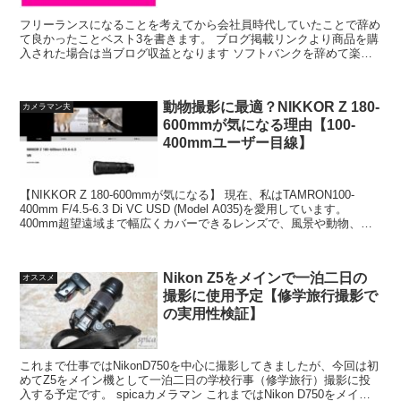
フリーランスになることを考えてから会社員時代していたことで辞め
て良かったことベスト3を書きます。 ブログ掲載リンクより商品を購
入された場合は当ブログ収益となります ソフトバンクを辞めて楽天
モバイルにした 大手形態キャリア（D・S・A社）を辞...
動物撮影に最適？NIKKOR Z 180-
カメラマン夫
600mmが気になる理由【100-
400mmユーザー目線】
【NIKKOR Z 180-600mmが気になる】 現在、私はTAMRON100-
400mm F/4.5-6.3 Di VC USD (Model A035)を愛用しています。
400mm超望遠域まで幅広くカバーできるレンズで、風景や動物、
飛...
Nikon Z5をメインで一泊二日の
オススメ
撮影に使用予定【修学旅行撮影で
の実用性検証】
これまで仕事ではNikonD750を中心に撮影してきましたが、今回は初
めてZ5をメイン機として一泊二日の学校行事（修学旅行）撮影に投
入する予定です。 spicaカメラマン これまではNikon D750をメイン