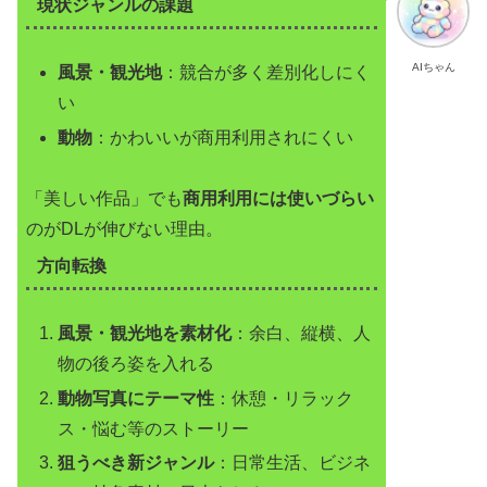
現状ジャンルの課題
AIちゃん
風景・観光地
：競合が多く差別化しにく
い
動物
：かわいいが商用利用されにくい
「美しい作品」でも
商用利用には使いづらい
のがDLが伸びない理由。
方向転換
風景・観光地を素材化
：余白、縦横、人
物の後ろ姿を入れる
動物写真にテーマ性
：休憩・リラック
ス・悩む等のストーリー
狙うべき新ジャンル
：日常生活、ビジネ