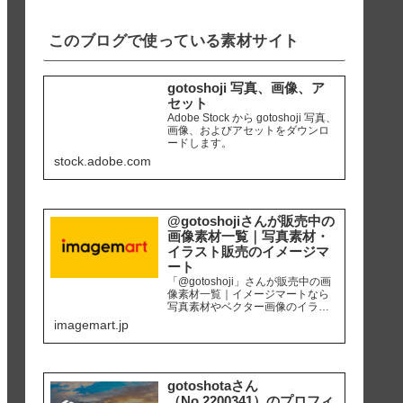
iPhone8 編集ソ...
このブログで使っている素材サイト
gotoshoji 写真、画像、ア
セット
Adobe Stock から gotoshoji 写真、
画像、およびアセットをダウンロ
ードします。
stock.adobe.com
@gotoshojiさんが販売中の
画像素材一覧｜写真素材・
イラスト販売のイメージマ
ート
「@gotoshoji」さんが販売中の画
像素材一覧｜イメージマートなら
写真素材やベクター画像のイラス
ト素材など、高品質の画像素材を
imagemart.jp
最安1画像28円（定額プラン）から
購入可能です。個人、商用を問わ
ず安心して何度でも使用できるロ
イヤリティフリー画像を、広報、
販促、社内資料作り、サイト運営
gotoshotaさん
等にご活用ください。
（No.2200341）のプロフィ