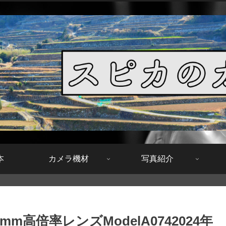
本
カメラ機材
写真紹介
m高倍率レンズModelA0742024年