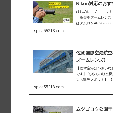
Nikon対応の
はじめに こんにちは
「高倍率ズームレンズ
はタムロンAF 28-300mm F3
spica55213.com
佐賀国際空港航空機撮
ズームレンズ】
【佐賀空港は小さいな
です】 初めての航空
辺の観光スポット】 【
予約ならエアトリ...
spica55213.com
ムツゴロウ公園干