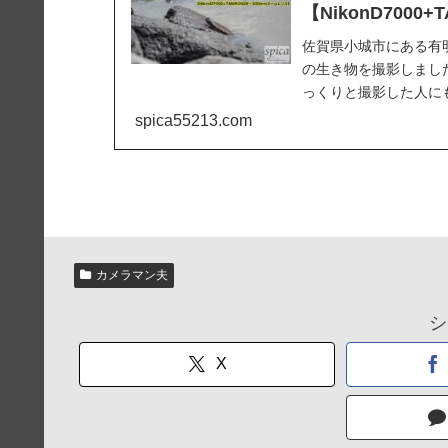
【NikonD7000
佐賀県小城市にある有
の生き物を撮影しまし
っくりと撮影した人に
セス・営業時間・料金..
spica55213.com
カメラマン夫
シ
X