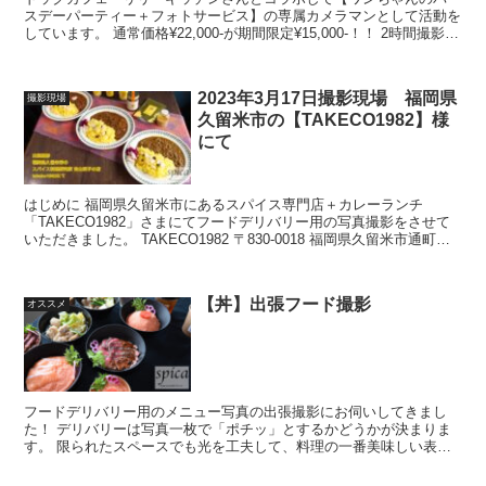
スデーパーティー＋フォトサービス】の専属カメラマンとして活動を
しています。 通常価格¥22,000-が期間限定¥15,000-！！ 2時間撮影で
75-100枚をデータ納品！！ 【...
2023年3月17日撮影現場 福岡県
撮影現場
久留米市の【TAKECO1982】様
にて
はじめに 福岡県久留米市にあるスパイス専門店＋カレーランチ
「TAKECO1982」さまにてフードデリバリー用の写真撮影をさせて
いただきました。 TAKECO1982 〒830-0018 福岡県久留米市通町
102-10武田ビル1F TEL：...
【丼】出張フード撮影
オススメ
フードデリバリー用のメニュー写真の出張撮影にお伺いしてきまし
た！ デリバリーは写真一枚で「ポチッ」とするかどうかが決まりま
す。 限られたスペースでも光を工夫して、料理の一番美味しい表情
を引き出しました。 こうした店舗撮影やメニュー作成など、...