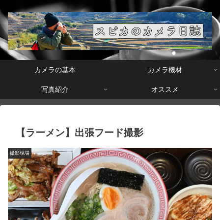
カメラの基本
カメラ機材
写真紹介
オススメ
【ラーメン】出張フード撮影
撮影現場