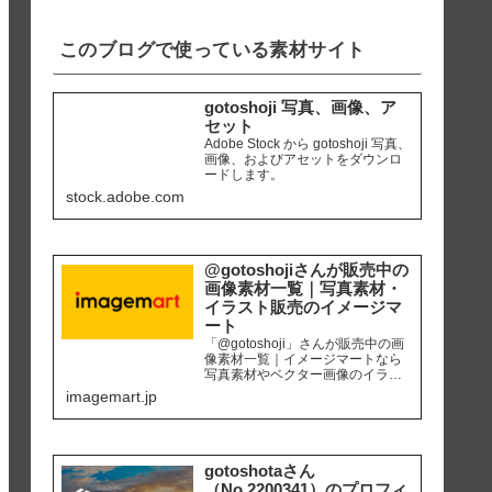
iPhone8 編集ソ...
このブログで使っている素材サイト
gotoshoji 写真、画像、ア
セット
Adobe Stock から gotoshoji 写真、
画像、およびアセットをダウンロ
ードします。
stock.adobe.com
@gotoshojiさんが販売中の
画像素材一覧｜写真素材・
イラスト販売のイメージマ
ート
「@gotoshoji」さんが販売中の画
像素材一覧｜イメージマートなら
写真素材やベクター画像のイラス
ト素材など、高品質の画像素材を
imagemart.jp
最安1画像28円（定額プラン）から
購入可能です。個人、商用を問わ
ず安心して何度でも使用できるロ
イヤリティフリー画像を、広報、
販促、社内資料作り、サイト運営
gotoshotaさん
等にご活用ください。
（No.2200341）のプロフィ