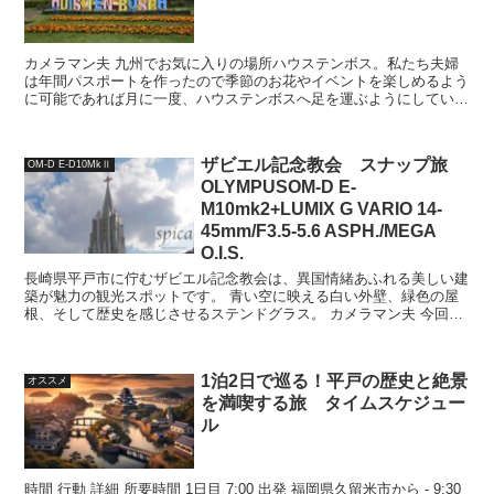
カメラマン夫 九州でお気に入りの場所ハウステンボス。私たち夫婦
は年間パスポートを作ったので季節のお花やイベントを楽しめるよう
に可能であれば月に一度、ハウステンボスへ足を運ぶようにしていま
す。 今回の記事では【3/15-6/30の期間】で開催...
ザビエル記念教会 スナップ旅
OM-D E-D10MkⅡ
OLYMPUSOM-D E-
M10mk2+LUMIX G VARIO 14-
45mm/F3.5-5.6 ASPH./MEGA
O.I.S.
長崎県平戸市に佇むザビエル記念教会は、異国情緒あふれる美しい建
築が魅力の観光スポットです。 青い空に映える白い外壁、緑色の屋
根、そして歴史を感じさせるステンドグラス。 カメラマン夫 今回の
スナップ旅では、ミラーレス一眼カメラ「OLYMPUS...
1泊2日で巡る！平戸の歴史と絶景
オススメ
を満喫する旅 タイムスケジュー
ル
時間 行動 詳細 所要時間 1日目 7:00 出発 福岡県久留米市から - 9:30