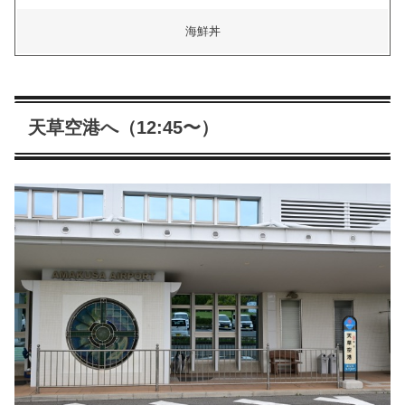
海鮮丼
天草空港へ（12:45〜）