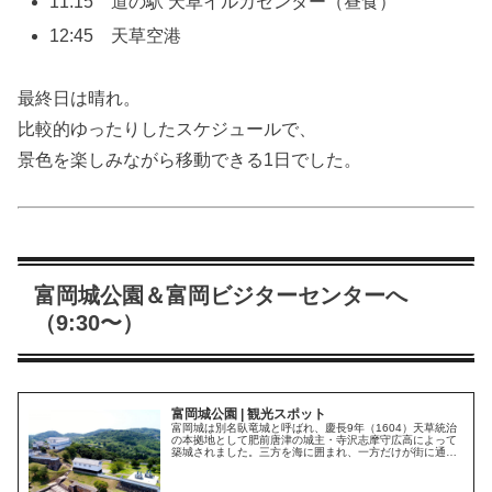
11:15 道の駅 天草イルカセンター（昼食）
12:45 天草空港
最終日は晴れ。
比較的ゆったりしたスケジュールで、
景色を楽しみながら移動できる1日でした。
富岡城公園＆富岡ビジターセンターへ
（9:30〜）
富岡城公園 | 観光スポット
富岡城は別名臥竜城と呼ばれ、慶長9年（1604）天草統治
の本拠地として肥前唐津の城主・寺沢志摩守広高によって
築城されました。三方を海に囲まれ、一方だけが街に通じ
ている天然の要害です。寛永14年（1637）11月、天草四
郎が率いる一揆軍の２度にわたる猛攻撃にも落城せず、や
むなく一揆軍は島原へと渡っていきました。乱…