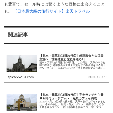
も豊富で、セール時には驚くような価格に出会えること
も。
【日本最大級の旅行サイト】楽天トラベル
関連記事
【熊本・天草2泊3日旅行②】崎津教会と大江天
主堂へ｜世界遺産と歴史を巡る1日
熊本・天草2泊3日旅行の2日目。 この日は、天草の中でも
特に有名な 崎津教会や大江天主堂などの教会群を巡る1日
になりました。 天草といえばキリスト教の歴史が色濃く残
る地域。 実際に訪れてみると、観光はもちろんながら
「静かに歴史を感じる場所...
spica55213.com
2026.05.09
【熊本・天草2泊3日旅行①】宇土ランチから天
草四郎ミュージアムへ｜絶景カフェも満喫
2025年4月、2泊3日で熊本県・天草へ旅行に行ってきまし
た。 今回の旅は、 歴史・自然・グルメ・絶景を楽しめる
天草を巡るプラン。 初日は移動を含めつつ、 宇土でラン
チ 天草四郎ミュージアム 絶景カフェ 海沿いの観光スポッ
ト と、天草の入口...