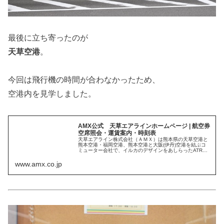
最後に立ち寄ったのが
天草空港
。
今回は飛行機の時間が合わなかったため、
空港内を見学しました。
AMX公式 天草エアラインホームページ | 航空券
空席照会・運賃案内・時刻表
天草エアライン株式会社（ＡＭＸ）は熊本県の天草空港と
熊本空港・福岡空港、熊本空港と大阪(伊丹)空港を結ぶコ
ミューター会社で、イルカのデザインをあしらったATR社
製の航空機（ATR42-600 48人乗り）
www.amx.co.jp