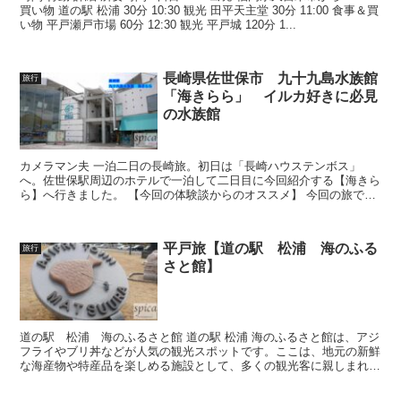
買い物 道の駅 松浦 30分 10:30 観光 田平天主堂 30分 11:00 食事＆買
い物 平戸瀬戸市場 60分 12:30 観光 平戸城 120分 1...
長崎県佐世保市 九十九島水族館
旅行
「海きらら」 イルカ好きに必見
の水族館
カメラマン夫 一泊二日の長崎旅。初日は「長崎ハウステンボス」
へ。佐世保駅周辺のホテルで一泊して二日目に今回紹介する【海きら
ら】へ行きました。 【今回の体験談からのオススメ】 今回の旅でこ
れから一泊二日や二泊三日等で長崎旅行を検討されている人...
平戸旅【道の駅 松浦 海のふる
旅行
さと館】
道の駅 松浦 海のふるさと館 道の駅 松浦 海のふるさと館は、アジ
フライやブリ丼などが人気の観光スポットです。ここは、地元の新鮮
な海産物や特産品を楽しめる施設として、多くの観光客に親しまれて
います。 カメラマン夫 私が行った2025年1月末...