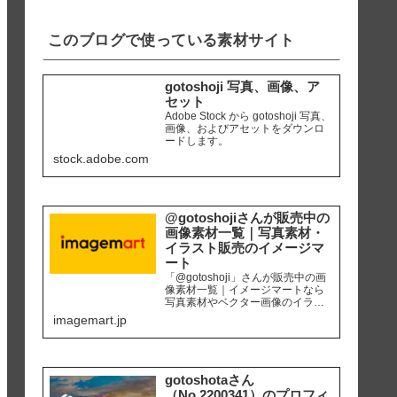
iPhone8 編集ソ...
このブログで使っている素材サイト
gotoshoji 写真、画像、ア
セット
Adobe Stock から gotoshoji 写真、
画像、およびアセットをダウンロ
ードします。
stock.adobe.com
@gotoshojiさんが販売中の
画像素材一覧｜写真素材・
イラスト販売のイメージマ
ート
「@gotoshoji」さんが販売中の画
像素材一覧｜イメージマートなら
写真素材やベクター画像のイラス
ト素材など、高品質の画像素材を
imagemart.jp
最安1画像28円（定額プラン）から
購入可能です。個人、商用を問わ
ず安心して何度でも使用できるロ
イヤリティフリー画像を、広報、
販促、社内資料作り、サイト運営
gotoshotaさん
等にご活用ください。
（No.2200341）のプロフィ