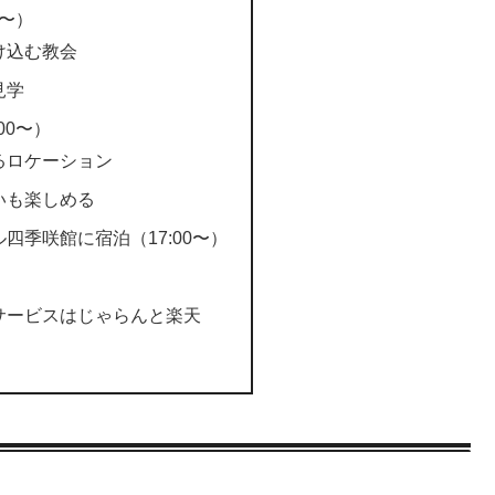
0〜）
け込む教会
見学
00〜）
るロケーション
いも楽しめる
四季咲館に宿泊（17:00〜）
サービスはじゃらんと楽天
）