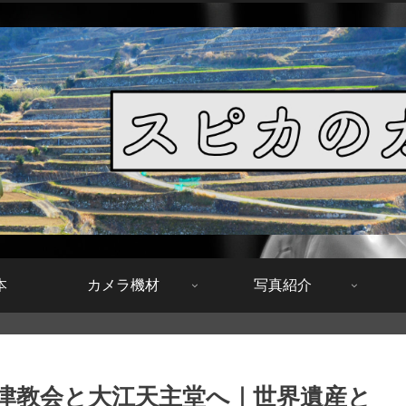
本
カメラ機材
写真紹介
崎津教会と大江天主堂へ｜世界遺産と