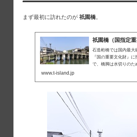
まず最初に訪れたのが
祇園橋
。
祇園橋（国指定重
石造桁橋では国内最大
『国の重要文化財』に
で、橋脚は水切りのための
www.t-island.jp