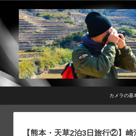
カメラの基
【熊本・天草2泊3日旅行②】