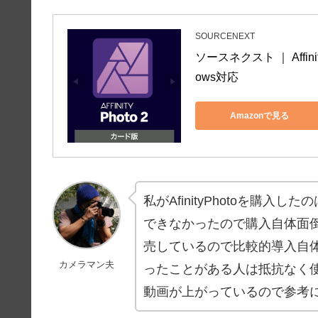
SOURCENEXT
ソースネクスト ｜ Affini
ows対応
Amazonで見る
私がAfinityPhotoを購
できなかったので購入自体面
売しているので比較的導入自
カメラマン夫
ったことがある人は抵抗なく
動画が上がっているので参考