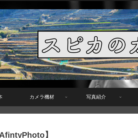
本
カメラ機材
写真紹介
ntyPhoto】