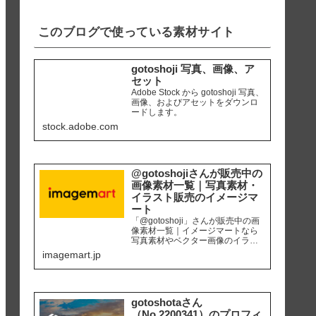
iPhone8 編集ソ...
このブログで使っている素材サイト
gotoshoji 写真、画像、ア
セット
Adobe Stock から gotoshoji 写真、
画像、およびアセットをダウンロ
ードします。
stock.adobe.com
@gotoshojiさんが販売中の
画像素材一覧｜写真素材・
イラスト販売のイメージマ
ート
「@gotoshoji」さんが販売中の画
像素材一覧｜イメージマートなら
写真素材やベクター画像のイラス
ト素材など、高品質の画像素材を
imagemart.jp
最安1画像28円（定額プラン）から
購入可能です。個人、商用を問わ
ず安心して何度でも使用できるロ
イヤリティフリー画像を、広報、
販促、社内資料作り、サイト運営
gotoshotaさん
等にご活用ください。
（No.2200341）のプロフィ