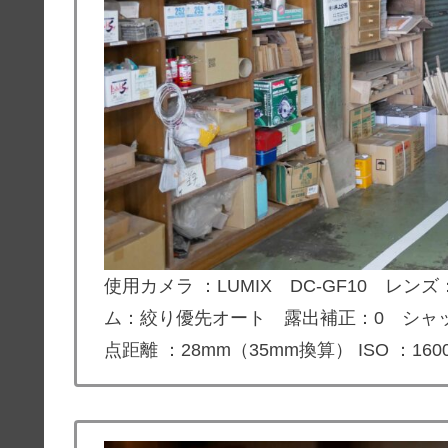
使用カメラ ：
LUMIX DC-GF10
レンズ：LU
ム：絞り優先オート 露出補正：0 シャッター
点距離 ：28mm（35mm換算） ISO ：16