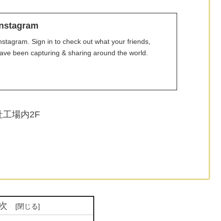
nstagram
stagram. Sign in to check out what your friends,
have been capturing & sharing around the world.
社工場内2F
次