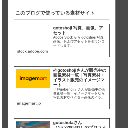
iPhone8 編集ソ...
このブログで使っている素材サイト
gotoshoji 写真、画像、ア
セット
Adobe Stock から gotoshoji 写真、
画像、およびアセットをダウンロ
ードします。
stock.adobe.com
@gotoshojiさんが販売中の
画像素材一覧｜写真素材・
イラスト販売のイメージマ
ート
「@gotoshoji」さんが販売中の画
像素材一覧｜イメージマートなら
写真素材やベクター画像のイラス
ト素材など、高品質の画像素材を
imagemart.jp
最安1画像28円（定額プラン）から
購入可能です。個人、商用を問わ
ず安心して何度でも使用できるロ
イヤリティフリー画像を、広報、
販促、社内資料作り、サイト運営
gotoshotaさん
等にご活用ください。
（No.2200341）のプロフィ