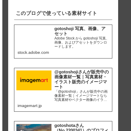
iPhone8 編集ソ...
このブログで使っている素材サイト
gotoshoji 写真、画像、ア
セット
Adobe Stock から gotoshoji 写真、
画像、およびアセットをダウンロ
ードします。
stock.adobe.com
@gotoshojiさんが販売中の
画像素材一覧｜写真素材・
イラスト販売のイメージマ
ート
「@gotoshoji」さんが販売中の画
像素材一覧｜イメージマートなら
写真素材やベクター画像のイラス
ト素材など、高品質の画像素材を
imagemart.jp
最安1画像28円（定額プラン）から
購入可能です。個人、商用を問わ
ず安心して何度でも使用できるロ
イヤリティフリー画像を、広報、
販促、社内資料作り、サイト運営
gotoshotaさん
等にご活用ください。
（No.2200341）のプロフィ