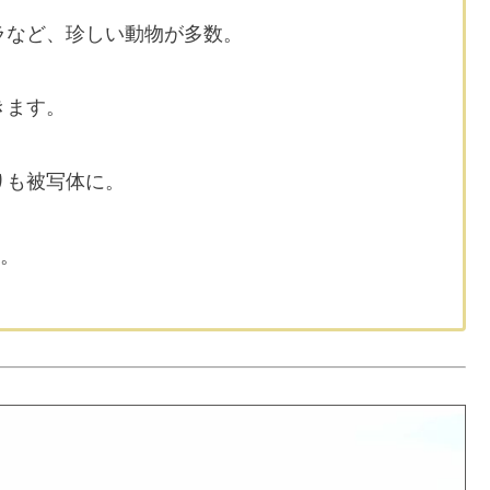
ラなど、珍しい動物が多数。
きます。
りも被写体に。
力。