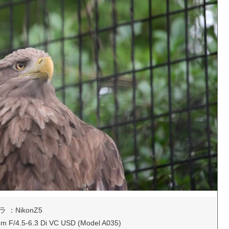
 ：NikonZ5
4.5-6.3 Di VC USD (Model A035)