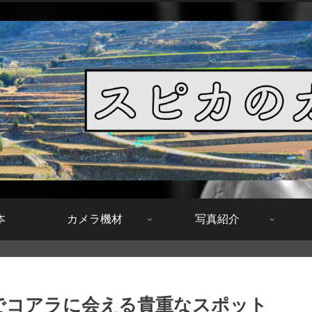
本
カメラ機材
写真紹介
島でコアラに会える貴重なスポット