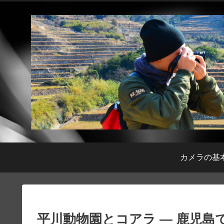
カメラの基
平川動物園とコアラ — 鹿児