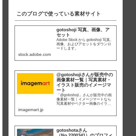
iPhone8 編集ソ...
このブログで使っている素材サイト
gotoshoji 写真、画像、ア
セット
Adobe Stock から gotoshoji 写真、
画像、およびアセットをダウンロ
ードします。
stock.adobe.com
@gotoshojiさんが販売中の
画像素材一覧｜写真素材・
イラスト販売のイメージマ
ート
「@gotoshoji」さんが販売中の画
像素材一覧｜イメージマートなら
写真素材やベクター画像のイラス
ト素材など、高品質の画像素材を
imagemart.jp
最安1画像28円（定額プラン）から
購入可能です。個人、商用を問わ
ず安心して何度でも使用できるロ
イヤリティフリー画像を、広報、
販促、社内資料作り、サイト運営
gotoshotaさん
等にご活用ください。
（No.2200341）のプロフィ