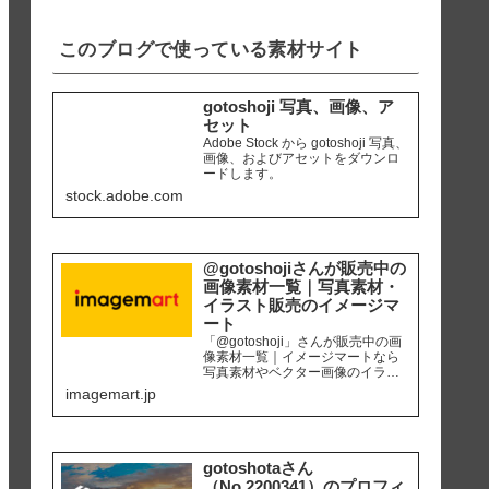
iPhone8 編集ソ...
このブログで使っている素材サイト
gotoshoji 写真、画像、ア
セット
Adobe Stock から gotoshoji 写真、
画像、およびアセットをダウンロ
ードします。
stock.adobe.com
@gotoshojiさんが販売中の
画像素材一覧｜写真素材・
イラスト販売のイメージマ
ート
「@gotoshoji」さんが販売中の画
像素材一覧｜イメージマートなら
写真素材やベクター画像のイラス
ト素材など、高品質の画像素材を
imagemart.jp
最安1画像28円（定額プラン）から
購入可能です。個人、商用を問わ
ず安心して何度でも使用できるロ
イヤリティフリー画像を、広報、
販促、社内資料作り、サイト運営
gotoshotaさん
等にご活用ください。
（No.2200341）のプロフィ