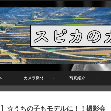
本
カメラ機材
写真紹介
】☆うちの子もモデルに！！撮影会