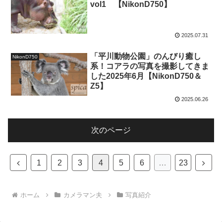
vol1 【NikonD750】
2025.07.31
「平川動物公園」のんびり癒し
NikonD750
系！コアラの写真を撮影してきま
した2025年6月【NikonD750＆
Z5】
2025.06.26
次のページ
前
次
1
2
3
4
5
6
…
23
へ
へ
ホーム
カメラマン夫
写真紹介