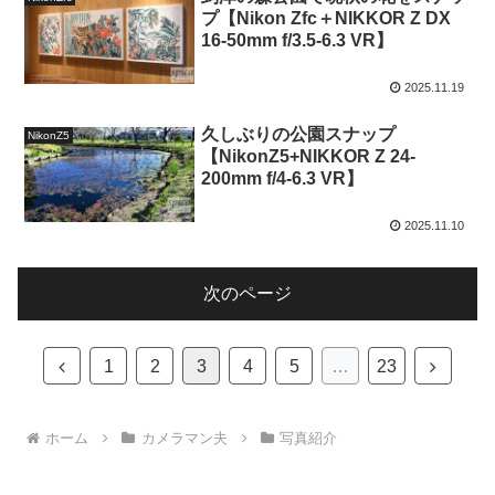
プ【Nikon Zfc＋NIKKOR Z DX
16-50mm f/3.5-6.3 VR】
2025.11.19
久しぶりの公園スナップ
NikonZ5
【NikonZ5+NIKKOR Z 24-
200mm f/4-6.3 VR】
2025.11.10
次のページ
前
次
1
2
3
4
5
…
23
へ
へ
ホーム
カメラマン夫
写真紹介