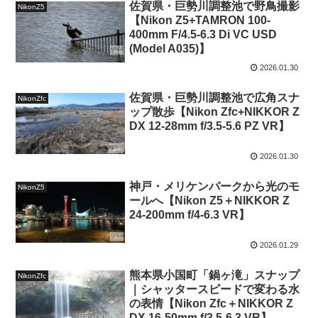
佐賀県・巨勢川調整池で野鳥撮影
NikonZ5
【Nikon Z5+TAMRON 100-
400mm F/4.5-6.3 Di VC USD
(Model A035)】
2026.01.30
佐賀県・巨勢川調整池で広角スナ
NikonZfc
ップ散歩【Nikon Zfc+NIKKOR Z
DX 12-28mm f/3.5-5.6 PZ VR】
2026.01.30
神戸・メリケンパークから光のモ
NikonZ5
ールへ【Nikon Z5＋NIKKOR Z
24-200mm f/4-6.3 VR】
2026.01.29
熊本県小国町「鍋ヶ滝」スナップ
NikonZfc
｜シャッタースピードで変わる水
の表情【Nikon Zfc＋NIKKOR Z
DX 16-50mm f/3.5-6.3 VR】