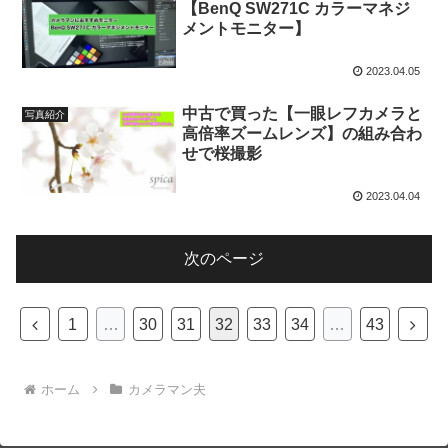
【BenQ SW271C カラーマネジ
メントモニター】
2023.04.05
中古で買った【一眼レフカメラと
写真紹介
高倍率ズームレンズ】の組み合わ
せで桜撮影
2023.04.04
次のページ
前
次
1
…
30
31
32
33
34
…
43
へ
へ
ホーム
カメラマン夫