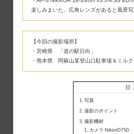
・
AF-S NIKKOR 18-35mm f/3.5-4.5G ED
楽しみまいた。
広角レンズがあると風景写
【今回の撮影場所】
・宮崎県 「道の駅日向」
・熊本県 阿蘇山某登山口駐車場＆ミルク
目
写真
撮影のポイント
撮影機材
カメラ NikonD750