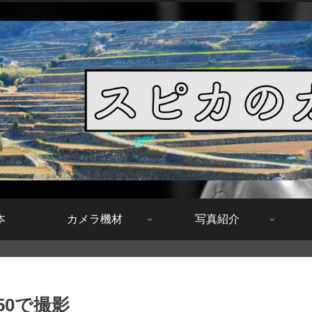
本
カメラ機材
写真紹介
50で撮影