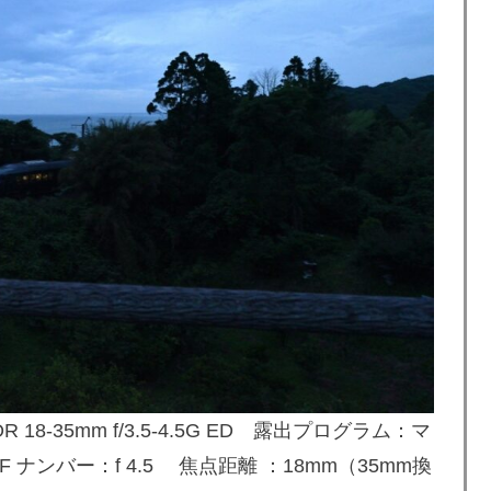
R 18-35mm f/3.5-4.5G ED
露出プログラム：マ
 ナンバー：f 4.5 焦点距離 ：18mm（35mm換