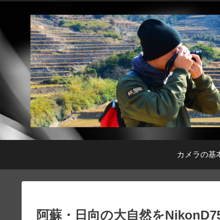
カメラの基
阿蘇・日向の大自然をNikonD7