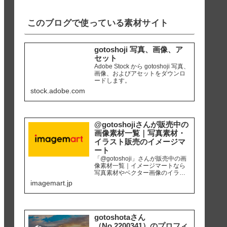
iPhone8 編集ソ...
このブログで使っている素材サイト
gotoshoji 写真、画像、ア
セット
Adobe Stock から gotoshoji 写真、
画像、およびアセットをダウンロ
ードします。
stock.adobe.com
@gotoshojiさんが販売中の
画像素材一覧｜写真素材・
イラスト販売のイメージマ
ート
「@gotoshoji」さんが販売中の画
像素材一覧｜イメージマートなら
写真素材やベクター画像のイラス
ト素材など、高品質の画像素材を
imagemart.jp
最安1画像28円（定額プラン）から
購入可能です。個人、商用を問わ
ず安心して何度でも使用できるロ
イヤリティフリー画像を、広報、
販促、社内資料作り、サイト運営
gotoshotaさん
等にご活用ください。
（No.2200341）のプロフィ