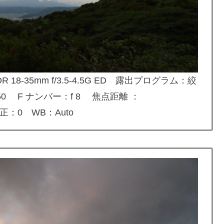
R 18-35mm f/3.5-4.5G ED
露出プログラム：絞
0 F ナンバー：f 8 焦点距離 ：
補正：0 WB：Auto