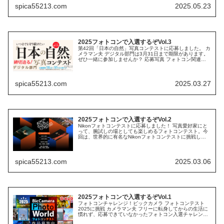
spica55213.com
2025.05.23
2025フォトコンで入選するぞVol.3
第42回「日本の自然」写真コンテストに応募しました。 カ
メラマン夫 デジタル部門は3月31日まで期限があります。
ぜひ一緒に参加しませんか？ 応募写真 フォトコン関連記
事
spica55213.com
2025.03.27
2025フォトコンで入選するぞVol.2
Nikonフォトコンテストに応募しました！ 写真愛好家にと
って、腕試しの場としても楽しめるフォトコンテスト。今
回は、世界的に有名なNikonフォトコンテストに挑戦して
みました！ Nikonフォトコンテストとは？ Nikonフォトコ
ンテストは...
spica55213.com
2025.03.06
2025フォトコンで入選するぞVol.1
フォトコンチャレンジ！ビックカメラ フォトコンテスト
2025に挑戦 カメラマン夫 フリーに転身してからの生活に
慣れず、応募できていなかったフォトコン入選チャレン
ジ。2025年はもう一度トライします。同じようにフォトコ