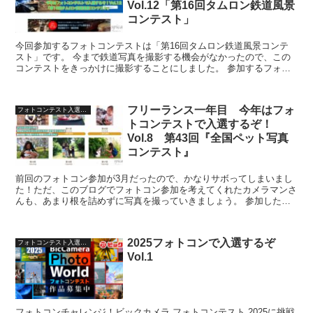
Vol.12「第16回タムロン鉄道風景
コンテスト」
今回参加するフォトコンテストは「第16回タムロン鉄道風景コンテ
スト」です。 今まで鉄道写真を撮影する機会がなかったので、この
コンテストをきっかけに撮影することにしました。 参加するフォト
コンテスト 今回参加する「第16回タムロン鉄道風景フォ...
フリーランス一年目 今年はフォ
フォトコンテスト入選への道
トコンテストで入選するぞ！
Vol.8 第43回『全国ペット写真
コンテスト』
前回のフォトコン参加が3月だったので、かなりサボってしまいまし
た！ただ、このブログでフォトコン参加を考えてくれたカメラマンさ
んも、あまり根を詰めずに写真を撮っていきましょう。 参加したフ
ォトコンテスト 7月のアップになってしまいましたが、6...
2025フォトコンで入選するぞ
フォトコンテスト入選への道
Vol.1
フォトコンチャレンジ！ビックカメラ フォトコンテスト 2025に挑戦