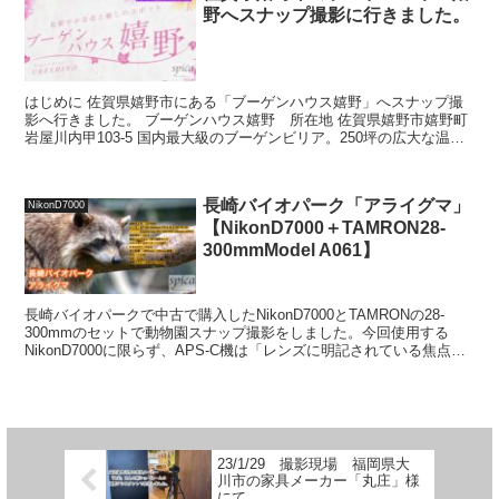
野へスナップ撮影に行きました。
はじめに 佐賀県嬉野市にある「ブーゲンハウス嬉野」へスナップ撮
影へ行きました。 ブーゲンハウス嬉野 所在地 佐賀県嬉野市嬉野町
岩屋川内甲103-5 国内最大級のブーゲンビリア。250坪の広大な温室
で一年を通して25種類以上、約400本のブー...
長崎バイオパーク「アライグマ」
NikonD7000
【NikonD7000＋TAMRON28-
300mmModel A061】
長崎バイオパークで中古で購入したNikonD7000とTAMRONの28-
300mmのセットで動物園スナップ撮影をしました。今回使用する
NikonD7000に限らず、APS-C機は「レンズに明記されている焦点距
離の1.5倍（キャノンは1.6...
23/1/29 撮影現場 福岡県大
川市の家具メーカー「丸庄」様
にて