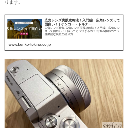
ります。
広角レンズ実践攻略法！入門編 広角レンズって
面白い！ | ケンコー・トキナー
広角レンズ特集 広角レンズ実践攻略法！入門編 広角レン
ズって面白い！ F値ってどう決まるの？ 街並み撮影のコツ
感動的な風景の撮り方 ...
www.kenko-tokina.co.jp