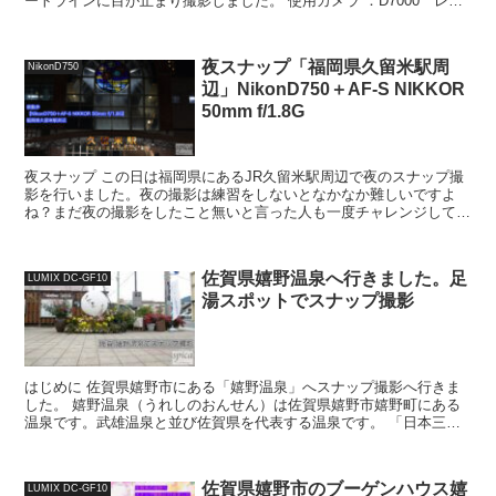
ートラインに目が止まり撮影しました。 使用カメラ ：D7000 レン
ズ：SIGMA17-50mm F2.8 ...
夜スナップ「福岡県久留米駅周
NikonD750
辺」NikonD750＋AF-S NIKKOR
50mm f/1.8G
夜スナップ この日は福岡県にあるJR久留米駅周辺で夜のスナップ撮
影を行いました。夜の撮影は練習をしないとなかなか難しいですよ
ね？まだ夜の撮影をしたこと無いと言った人も一度チャレンジしてみ
てください。夜の撮影は初めてだと、おそらくイメージ通り...
佐賀県嬉野温泉へ行きました。足
LUMIX DC-GF10
湯スポットでスナップ撮影
はじめに 佐賀県嬉野市にある「嬉野温泉」へスナップ撮影へ行きま
した。 嬉野温泉（うれしのおんせん）は佐賀県嬉野市嬉野町にある
温泉です。武雄温泉と並び佐賀県を代表する温泉です。 「日本三大
美肌の湯・嬉野温泉」で有名です（その他に島根県の斐乃上...
佐賀県嬉野市のブーゲンハウス嬉
LUMIX DC-GF10