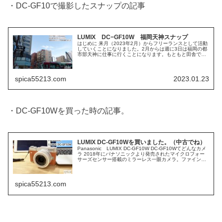
・DC-GF10で撮影したスナップの記事
LUMIX DC−GF10W 福岡天神スナップ
はじめに 来月（2023年2月）からフリーランスとして活動
していくことになりました。2月からは週に3日は福岡の都
市部天神に仕事に行くことになります。もともと田舎で生
活がしたくて九州に移住しましたが、たまには都会の様相
も見て体感していないとい...
spica55213.com
2023.01.23
・DC-GF10Wを買った時の記事。
LUMIX DC-GF10Wを買いました。（中古でね）
Panasonic LUMIX DC-GF10W DC-GF10Wてどんなカメ
ラ 2018年にパナソニックより発売されたマイクロフォー
サーズセンサー搭載のミラーレス一眼カメラ。ファインダ
ーなどは省かれていますが、レンズ交換はもちろん可能で
撮
spica55213.com