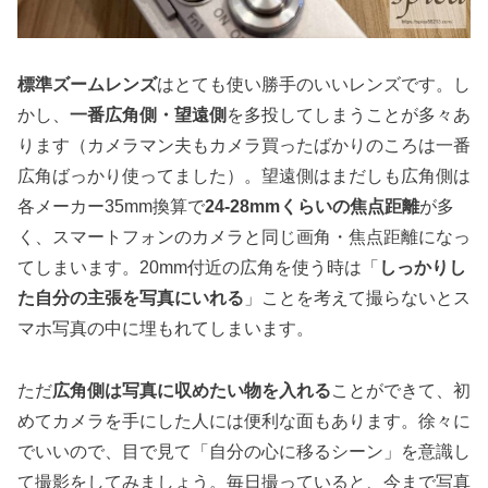
標準ズームレンズ
はとても使い勝手のいいレンズです。し
かし、
一番広角側・望遠側
を多投してしまうことが多々あ
ります（カメラマン夫もカメラ買ったばかりのころは一番
広角ばっかり使ってました）。望遠側はまだしも広角側は
各メーカー35mm換算で
24-28mmくらいの焦点距離
が多
く、スマートフォンのカメラと同じ画角・焦点距離になっ
てしまいます。20mm付近の広角を使う時は「
しっかりし
た自分の主張を写真にいれる
」ことを考えて撮らないとス
マホ写真の中に埋もれてしまいます。
ただ
広角側は写真に収めたい物を入れる
ことができて、初
めてカメラを手にした人には便利な面もあります。徐々に
でいいので、目で見て「自分の心に移るシーン」を意識し
て撮影をしてみましょう。毎日撮っていると、今まで写真