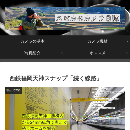
カメラの基本
カメラ機材
写真紹介
オススメ
西鉄福岡天神スナップ「続く線路」
NikonD750