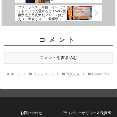
フリーランス一年目 今年はフ
ォトコンで入選するぞ！Vol.2愛
媛県観光写真大賞 2022 ～おか
えりに出会う旅。―愛媛県～
コメント
コメントを書き込む
ホーム
カメラマン夫
写真紹介
NikonD750
お問い合わせ
プライバシーポリシー＆免責事