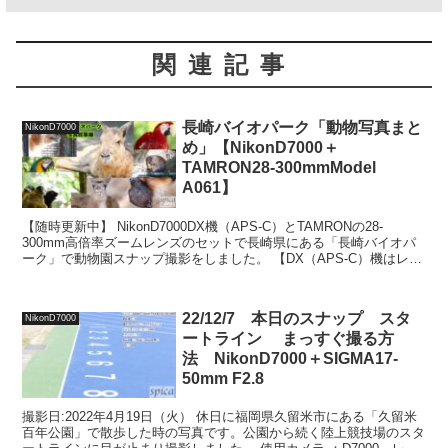
関連記事
長崎バイオパーク「動物写真まと
NikonD7000
め」【NikonD7000＋
TAMRON28-300mmModel
A061】
【随時更新中】 NikonD7000DX機（APS-C）とTAMRONの28-
300mm高倍率ズームレンズのセットで長崎県にある「長崎バイオパ
ーク」で動物園スナップ撮影をしました。 【DX（APS-C）機はレン
ズ焦点距離の1.5倍で撮れる】...
22/12/7 本日のスナップ スタ
NikonD7000
ートライン まっすぐ撮る方
法 NikonD7000＋SIGMA17-
50mm F2.8
撮影日:2022年4月19日（火） 休日に福岡県久留米市にある「久留米
百年公園」で散歩した時の写真です。公園から続く陸上競技場のスタ