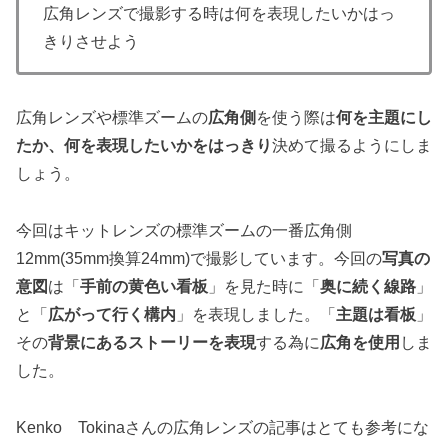
広角レンズで撮影する時は何を表現したいかはっ
きりさせよう
広角レンズや標準ズームの
広角側
を使う際は
何を主題にし
たか、何を表現したいかをはっきり
決めて撮るようにしま
しょう。
今回はキットレンズの標準ズームの一番広角側
12mm(35mm換算24mm)で撮影しています。今回の
写真の
意図
は「
手前の黄色い看板
」を見た時に「
奥に続く線路
」
と「
広がって行く構内
」を表現しました。「
主題は看板
」
その
背景にあるストーリーを表現
する為に
広角を使用
しま
した。
Kenko Tokinaさんの広角レンズの記事はとても参考にな