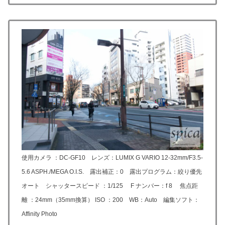
使用カメラ ：DC-GF10 レンズ：LUMIX G VARIO 12-32mm/F3.5-
5.6 ASPH./MEGA O.I.S. 露出補正：0 露出プログラム：絞り優先
オート シャッタースピード ：1/125 F ナンバー：f 8 焦点距
離 ：24mm（35mm換算） ISO ：200 WB：Auto 編集ソフト：
Affinity Photo