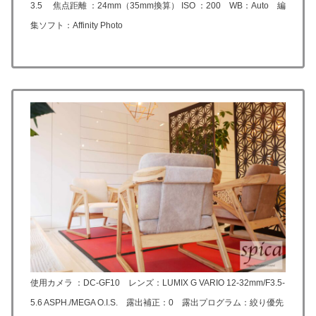
3.5 焦点距離 ：24mm（35mm換算） ISO ：200 WB：Auto 編
集ソフト：Affinity Photo
使用カメラ ：DC-GF10 レンズ：LUMIX G VARIO 12-32mm/F3.5-
5.6 ASPH./MEGA O.I.S. 露出補正：0 露出プログラム：絞り優先