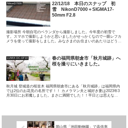
22/12/18 本日のスナップ 初
NikonD7000
雪 NikonD7000＋SIGMA17-
50mm F2.8
撮影場所 今朝自宅のベランダから撮影しました。今年度の初雪で
す。スマホで撮影しようかと思いましたがせっかくなので一眼レフカ
メラを使って撮影をしました。みなさまのお住まいのあたりはどうで
しょうか？ 撮影日:2022年12月18日（日） 使用カ...
春の福岡県朝倉市「秋月城跡」へ
LUMIX DC-GF10
桜を撮りにいきました。
秋月城 登城道の桜並木 福岡県朝倉市にある「秋月城跡」は福岡県内
では2位のお花見の名所です！！ カメラマン夫と城好き妻は2023年3
月30日にお邪魔しました。まさに満開でした！！平日とは思えない
ほどのお客様でした。 ＊ブログを書いている4月...
岡山県「池田動物園」で高倍率