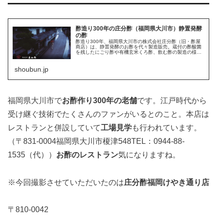
酢造り300年の庄分酢（福岡県大川市）静置発酵
の酢
酢造り300年、福岡県大川市の株式会社庄分酢（旧・酢屋
商店）は、静置発酵のお酢を代々製造販売。蔵付の酢酸菌
を残したにごり酢や有機玄米くろ酢、飲む酢の製造の様
子、酢蔵開き情報、レシピ集をご紹介。
shoubun.jp
福岡県大川市で
お酢作り300年の老舗
です。江戸時代から
受け継ぐ技術でたくさんのファンがいるとのこと。本店は
レストランと併設していて
工場見学
も行われています。
（〒831-0004福岡県大川市榎津548TEL：0944-88-
1535（代））
お酢のレストラン
気になりますね。
※今回撮影させていただいたのは
庄分酢福岡けやき通り店
〒810-0042