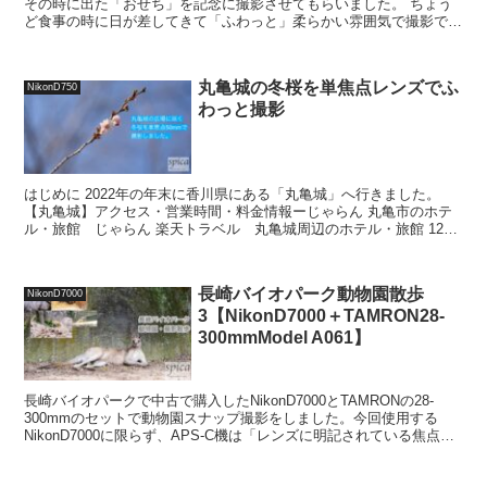
その時に出た「おせち」を記念に撮影させてもらいました。 ちょう
ど食事の時に日が差してきて「ふわっと」柔らかい雰囲気で撮影でき
ました。ダイレクトに光が当たってしまうと「白飛び」...
丸亀城の冬桜を単焦点レンズでふ
NikonD750
わっと撮影
はじめに 2022年の年末に香川県にある「丸亀城」へ行きました。
【丸亀城】アクセス・営業時間・料金情報ーじゃらん 丸亀市のホテ
ル・旅館 じゃらん 楽天トラベル 丸亀城周辺のホテル・旅館 12月
と年の瀬でしたが丸亀城内の桜の庭広場で12月に...
長崎バイオパーク動物園散歩
NikonD7000
3【NikonD7000＋TAMRON28-
300mmModel A061】
長崎バイオパークで中古で購入したNikonD7000とTAMRONの28-
300mmのセットで動物園スナップ撮影をしました。今回使用する
NikonD7000に限らず、APS-C機は「レンズに明記されている焦点距
離の1.5倍（キャノンは1.6...