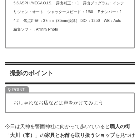
5.6 ASPH./MEGA O.I.S. 露出補正：+1 露出プログラム：インテ
リジェントオート シャッタースピード ：1/60 F ナンバー：f
4.2 焦点距離 ：37mm（35mm換算） ISO ：1250 WB：Auto
編集ソフト：Affinity Photo
撮影のポイント
おしゃれなお店などは声をかけてみよう
今日は天神を警固神社に向かって歩いていると
職人の街
「
大川（市）
」の
家具とお酢を取り扱うショップ
を見つけ