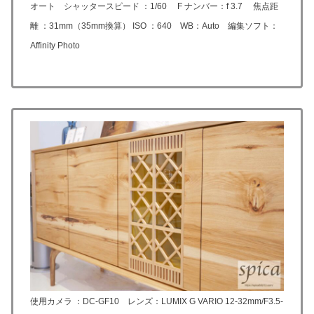
オート シャッタースピード ：1/60 F ナンバー：f 3.7 焦点距
離 ：31mm（35mm換算） ISO ：640 WB：Auto 編集ソフト：
Affinity Photo
使用カメラ ：DC-GF10 レンズ：LUMIX G VARIO 12-32mm/F3.5-