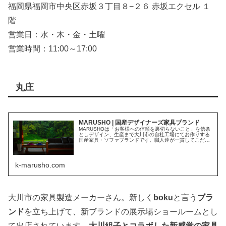
福岡県福岡市中央区赤坂３丁目８−２６ 赤坂エクセル １
階
営業日：水・木・金・土曜
営業時間：11:00～17:00
丸庄
MARUSHO | 国産デザイナーズ家具ブランド
MARUSHOは「お客様への信頼を裏切らないこと」を信条
としデザイン、生産まで大川市の自社工場にてお作りする
国産家具・ソファブランドです。職人達が一貫してこだわ
り、豊富なデザインと自信と情熱を持って長年に渡り全国
のお客様へお届けしています。
k-marusho.com
大川市の家具製造メーカーさん。新しく
boku
と言う
ブラ
ンド
を立ち上げて、新ブランドの展示場ショールームとし
て出店されています。
大川組子とコラボした新感覚の家具