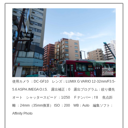
使用カメラ ：DC-GF10 レンズ：LUMIX G VARIO 12-32mm/F3.5-
5.6 ASPH./MEGA O.I.S. 露出補正：0 露出プログラム：絞り優先
オート シャッタースピード ：1/250 F ナンバー：f 8 焦点距
離 ：24mm（35mm換算） ISO ：200 WB：Auto 編集ソフト：
Affinity Photo