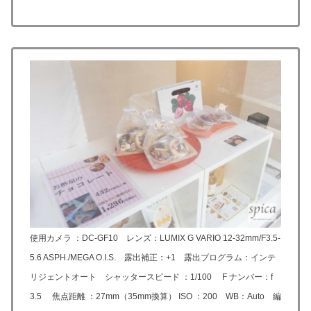
使用カメラ ：DC-GF10 レンズ：LUMIX G VARIO 12-32mm/F3.5-
5.6 ASPH./MEGA O.I.S. 露出補正：+1 露出プログラム：インテ
リジェントオート シャッタースピード ：1/100 F ナンバー：f
3.5 焦点距離 ：27mm（35mm換算） ISO ：200 WB：Auto 編