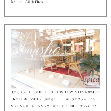
集ソフト：Affinity Photo
使用カメラ ：DC-GF10 レンズ：LUMIX G VARIO 12-32mm/F3.5-
5.6 ASPH./MEGA O.I.S. 露出補正：+1 露出プログラム：インテ
リジェントオート シャッタースピード ：1/60 F ナンバー：f