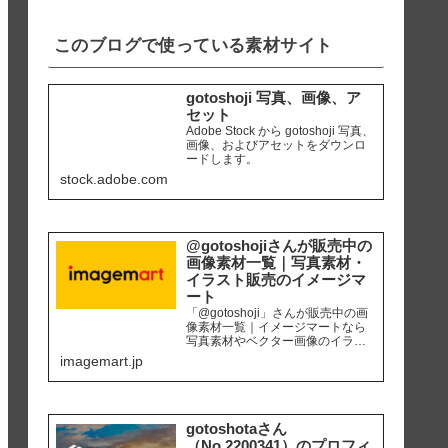
iPhone8 編集ソ...
このブログで使っている素材サイト
gotoshoji 写真、画像、ア
セット
Adobe Stock から gotoshoji 写真、
画像、およびアセットをダウンロ
ードします。
stock.adobe.com
@gotoshojiさんが販売中の
画像素材一覧｜写真素材・
イラスト販売のイメージマ
ート
「@gotoshoji」さんが販売中の画
像素材一覧｜イメージマートなら
写真素材やベクター画像のイラス
ト素材など、高品質の画像素材を
imagemart.jp
最安1画像28円（定額プラン）から
購入可能です。個人、商用を問わ
ず安心して何度でも使用できるロ
イヤリティフリー画像を、広報、
販促、社内資料作り、サイト運営
gotoshotaさん
等にご活用ください。
（No.2200341）のプロフィ