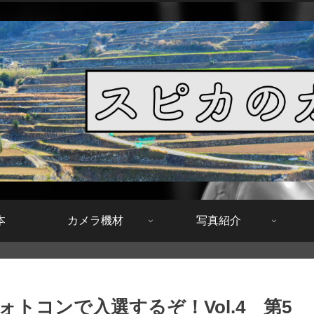
本
カメラ機材
写真紹介
トコンで入選するぞ！Vol.4 第5