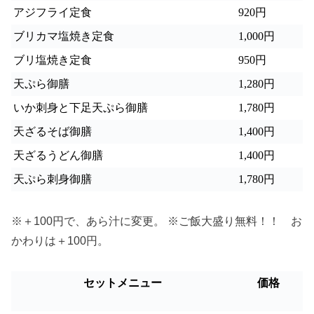
アジフライ定食
920
円
ブリカマ塩焼き定食
1,000
円
ブリ塩焼き定食
950
円
天ぷら御膳
1,280
円
いか刺身と下足天ぷら御膳
1,780
円
天ざるそば御膳
1,400
円
天ざるうどん御膳
1,400
円
天ぷら刺身御膳
1,780
円
※＋100円で、あら汁に変更。 ※ご飯大盛り無料！！ お
かわりは＋100円。
セットメニュー
価格