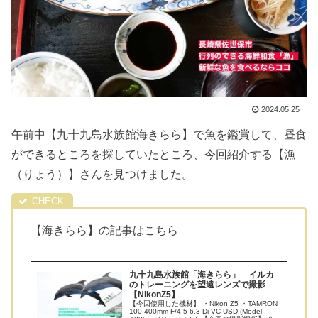
2024.05.25
午前中【九十九島水族館海きらら】で魚を鑑賞して、昼食
ができるところを探していたところ、今回紹介する【漁
（りょう）】さんを見つけました。
【海きらら】の記事はこちら
九十九島水族館「海きらら」 イルカ
のトレーニングを望遠レンズで撮影
【NikonZ5】
【今回使用した機材】 ・Nikon Z5 ・TAMRON
100-400mm F/4.5-6.3 Di VC USD (Model