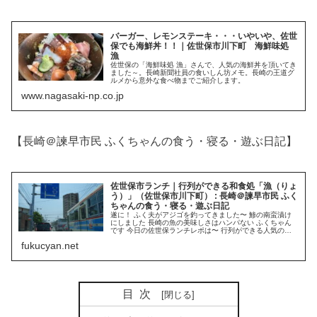
バーガー、レモンステーキ・・・いやいや、佐世
保でも海鮮丼！！｜佐世保市川下町 海鮮味処
漁
佐世保の「海鮮味処 漁」さんで、人気の海鮮丼を頂いてき
ました～。長崎新聞社員の食いしん坊メモ。長崎の王道グ
ルメから意外な食べ物までご紹介します。
www.nagasaki-np.co.jp
【長崎＠諫早市民 ふくちゃんの食う・寝る・遊ぶ日記】
佐世保市ランチ｜行列ができる和食処「漁（りょ
う）」（佐世保市川下町） : 長崎＠諫早市民 ふく
ちゃんの食う・寝る・遊ぶ日記
遂に！ ふく夫がアジゴを釣ってきました〜 鯵の南蛮漬け
にしました 長崎の魚の美味しさはハンパない ふくちゃん
です 今日の佐世保ランチレポは〜 行列ができる人気の海
鮮料理処 漁さんのご紹介です。 相浦中里インターから車
fukucyan.net
で３分ほど 相浦小学校の道向い
目次