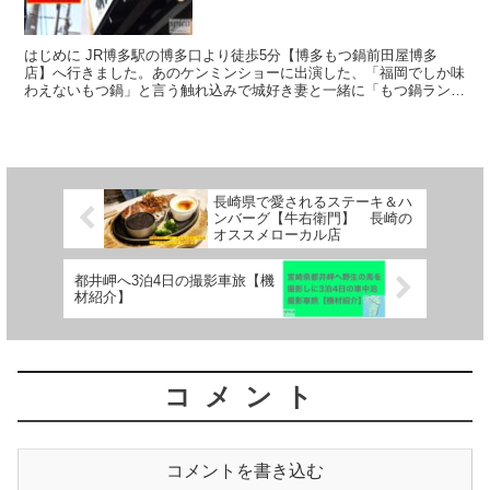
はじめに JR博多駅の博多口より徒歩5分【博多もつ鍋前田屋博多
店】へ行きました。あのケンミンショーに出演した、「福岡でしか味
わえないもつ鍋」と言う触れ込みで城好き妻と一緒に「もつ鍋ラン
チ」に行きました。 【博多もつ鍋 前田屋博多店】 住所 ...
長崎県で愛されるステーキ＆ハ
ンバーグ【牛右衛門】 長崎の
オススメローカル店
都井岬へ3泊4日の撮影車旅【機
材紹介】
コメント
コメントを書き込む