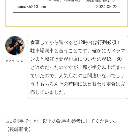
A035) ・Nikon FTZⅡ 【今回の撮影場所】 今回
撮影したのは長崎県の水族館「九十九島水族館
spica55213.com
2024.05.22
海きら...
食事してから調べると12時台は行列必須！
駐車場満車と言うことです。確かにカメラマ
ン夫と城好き妻がお店についたのが13：30
カメラマン夫
と遅めだったのですが、席が半分以上埋まっ
ていたので、人気店なのは間違いないでしょ
う！もちろんその時間には日替わり定食は完
売していました。
古い記事ですが、以下の記事も参考にしてください。
【長崎新聞】