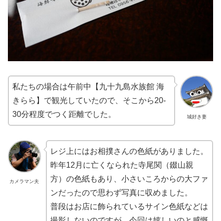
私たちの場合は午前中【九十九島水族館 海
きらら】で観光していたので、そこから20-
30分程度でつく距離でした。
城好き妻
レジ上にはお相撲さんの色紙がありました。
昨年12月に亡くなられた寺尾関（錣山親
方）の色紙もあり、小さいころからの大ファ
カメラマン夫
ンだったので思わず写真に収めました。
普段はお店に飾られているサイン色紙などは
撮影しないのですが、今回は嬉しいのと感慨