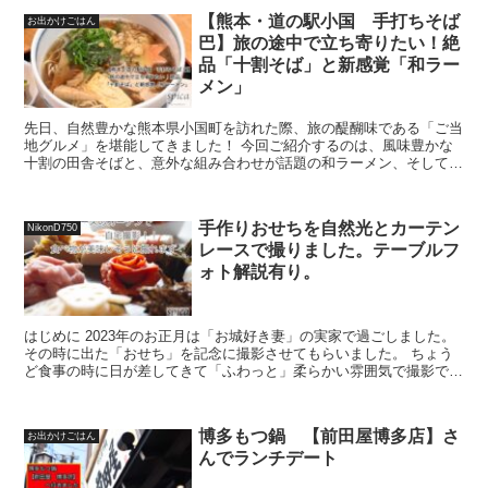
【熊本・道の駅小国 手打ちそば
お出かけごはん
巴】旅の途中で立ち寄りたい！絶
品「十割そば」と新感覚「和ラー
メン」
先日、自然豊かな熊本県小国町を訪れた際、旅の醍醐味である「ご当
地グルメ」を堪能してきました！ 今回ご紹介するのは、風味豊かな
十割の田舎そばと、意外な組み合わせが話題の和ラーメン、そしてボ
リューム満点のまいたけの天ぷらを一度に楽しめる道の駅小...
手作りおせちを自然光とカーテン
NikonD750
レースで撮りました。テーブルフ
ォト解説有り。
はじめに 2023年のお正月は「お城好き妻」の実家で過ごしました。
その時に出た「おせち」を記念に撮影させてもらいました。 ちょう
ど食事の時に日が差してきて「ふわっと」柔らかい雰囲気で撮影でき
ました。ダイレクトに光が当たってしまうと「白飛び」...
博多もつ鍋 【前田屋博多店】さ
お出かけごはん
んでランチデート