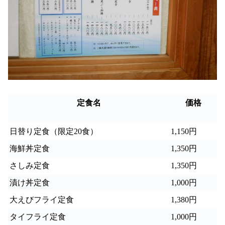
定食名
価格
日替り定食（限定
20
食）
1,150
円
海鮮丼定食
1,350
円
さしみ定食
1,350
円
漬け丼定食
1,000
円
大えびフライ定食
1,380
円
タイフライ定食
1,000
円