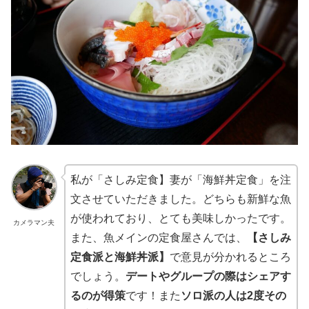
私が「さしみ定食】妻が「海鮮丼定食」を注
文させていただきました。どちらも新鮮な魚
が使われており、とても美味しかったです。
カメラマン夫
また、魚メインの定食屋さんでは、
【さしみ
定食派と海鮮丼派】
で意見が分かれるところ
でしょう。
デートやグループの際はシェアす
るのが得策
です！また
ソロ派の人は2度その