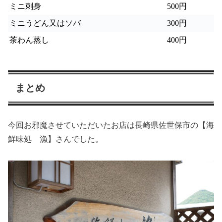
ミニ刺身
500
円
ミニうどん又はソバ
300
円
茶わん蒸し
400
円
まとめ
今回お邪魔させていただいたお店は長崎県佐世保市の【海
鮮味処 漁】さんでした。