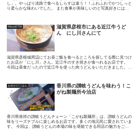
し」。やっぱり淡路で食べるしらすは違う！！ふわふわでかつしっと
り柔らかな味わいでした。 また食事が美味しいのと写真好きにはた
まらない自然光をたっぷり浴びたお膳が最高に映える素敵な...
滋賀県彦根市にある近江牛うど
NikonD750
ん にし川さんにて
滋賀県彦根城周辺にてお昼ご飯を食べるところを探してる際に見つけ
たお店が「にし川」さん。近江牛のすき焼きが食べれるお店です。
今回は昼食だったので近江牛を使った肉うどんをいただきました。
帰宅してお店の名前が思い出せなかったので「イコット」の...
香川県の讃岐うどんを味わう！こ
お出かけごはん
がね製麺所今治店
香川県発祥の讃岐うどんチェーン「こがね製麺所」は、讃岐うどんの
味をリーズナブルに楽しめるお店です。多くの地元民に愛されていま
す。 今回は、讃岐うどんの本場の味を堪能できる同店の魅力をご紹
介します。 1. こがね製麺所とは？ 香川県で生まれた...