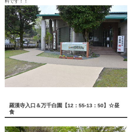
料です！！
羅漢寺入口＆万千白園【12：55-13：50】☆昼
食