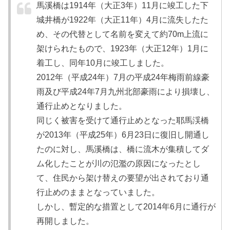
馬溪橋は1914年（大正3年）11月に竣工した下
城井橋が1922年（大正11年）4月に流失したた
め、その代替として名前を変えて約70m上流に
架けられたもので、1923年（大正12年）1月に
着工し、同年10月に竣工しました。
2012年（平成24年）7月の平成24年梅雨前線豪
雨及び平成24年7月九州北部豪雨により損壊し、
通行止めとなりました。
同じく被害を受けて通行止めとなった耶馬渓橋
が2013年（平成25年）6月23日に復旧し開通し
たのに対し、馬溪橋は、橋に流木が集積してダ
ム化したことが川の氾濫の原因になったとし
て、住民から架け替えの要望が出されており通
行止めのままとなっていました。
しかし、暫定的な措置として2014年6月に通行が
再開しました。