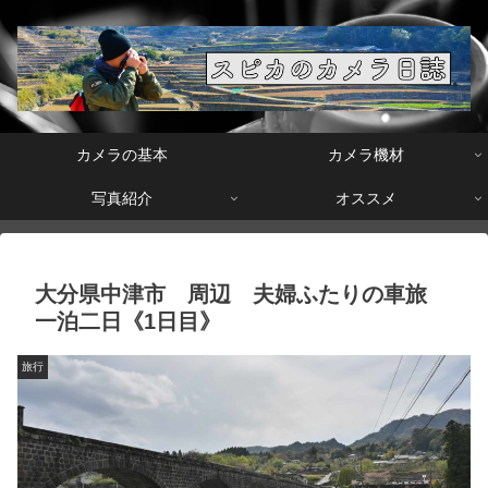
カメラの基本
カメラ機材
写真紹介
オススメ
大分県中津市 周辺 夫婦ふたりの車旅
一泊二日《1日目》
旅行